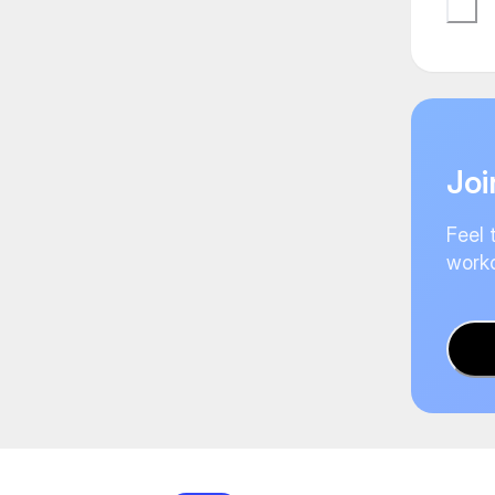
Joi
Feel 
worko