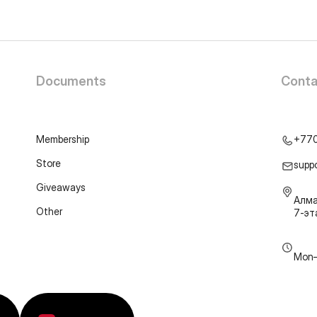
Documents
Conta
Membership
+77
Store
supp
Giveaways
Алма
Other
7-э
Mon–