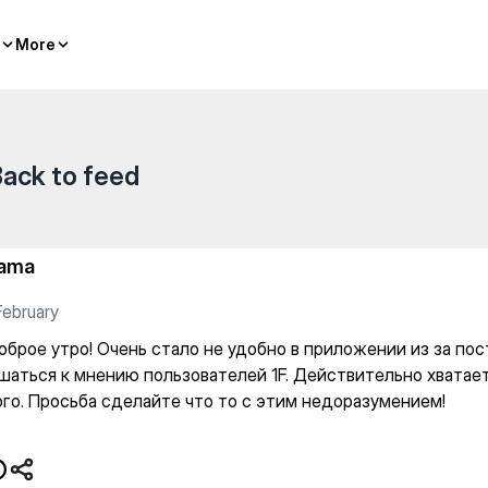
ло не удобно в приложении и
More
More
ack to feed
ama
February
оброе утро! Очень стало не удобно в приложении из за пос
шаться к мнению пользователей 1F. Действительно хватает
ого. Просьба сделайте что то с этим недоразумением!