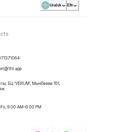
Uralsk
EN
cts
071371064
ort@1fit.app
ты, БЦ 'VERUM', Мынбаева 151,
таж
Fri, 9:00 AM–6:00 PM