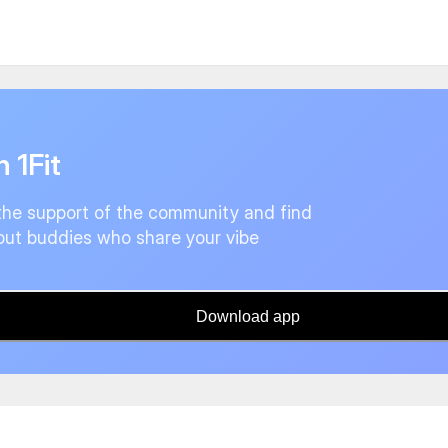
n 1Fit
the support of the community and find
ut buddies who share your vibe
Download app