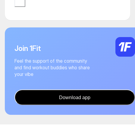
Join 1Fit
Feel the support of the community
and find workout buddies who share
your vibe
Download app