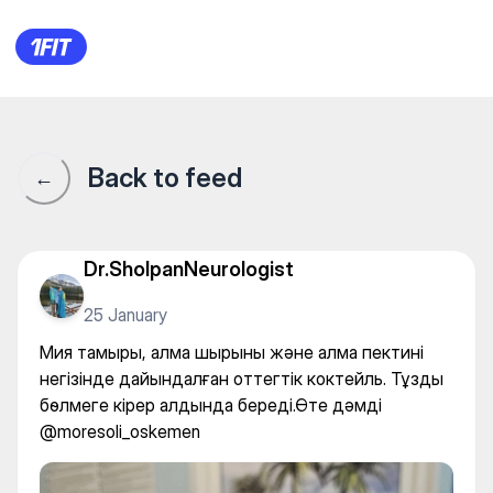
Мия тамыры, алма шырыны жә
Back to feed
←
Dr.SholpanNeurologist
25 January
Мия тамыры, алма шырыны және алма пектині
негізінде дайындалған оттегтік коктейль. Тұзды
бөлмеге кірер алдында береді.Өте дәмді
@moresoli_oskemen