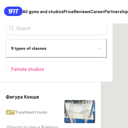
All gyms and studios
Price
Reviews
Career
Partnership
9 types of classes
Female studios
Fitness studios in Kokshetau
—
22+
Фигура Кокше
10
Treatment room
Кокшетау улица Жумагали Саина, 5