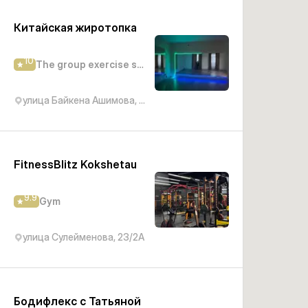
Китайская жиротопка
10
The group exercise studio
улица Байкена Ашимова, 195
FitnessBlitz Kokshetau
9.9
Gym
улица Сулейменова, 23/2А
Бодифлекс с Татьяной