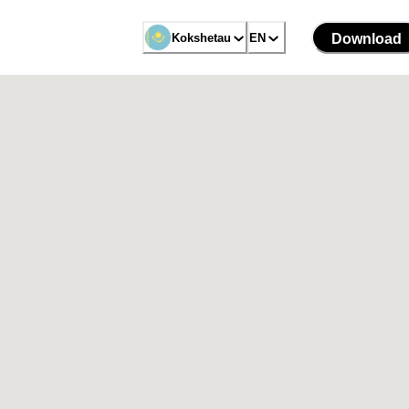
Kokshetau
EN
Download