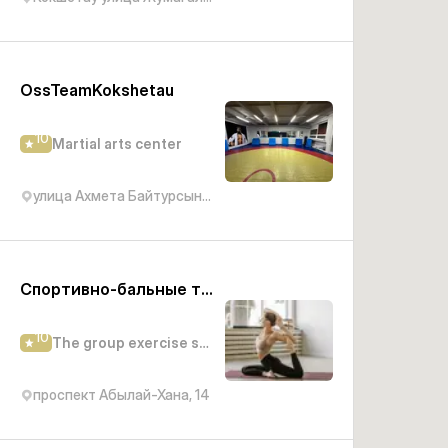
OssTeamKokshetau
10
Martial arts center
улица Ахмета Байтурсынова, 101/2
Спортивно-бальные танцы
10
The group exercise studio
проспект Абылай-Хана, 14