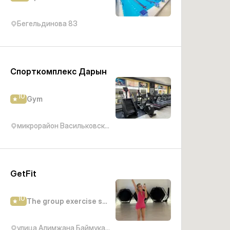
Бегельдинова 83
Спорткомплекс Дарын
10
Gym
микрорайон Васильковский, 4Б
GetFit
10
The group exercise studio
улица Алимжана Баймуканова, 68