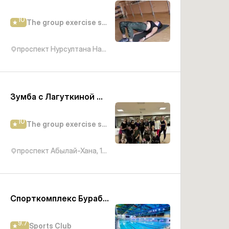
10
The group exercise studio
проспект Нурсултана Назарбаева, 29Б
Зумба с Лагуткиной Юлией
10
The group exercise studio
проспект Абылай-Хана, 14А
Спорткомплекс Бурабай
9.7
Sports Club