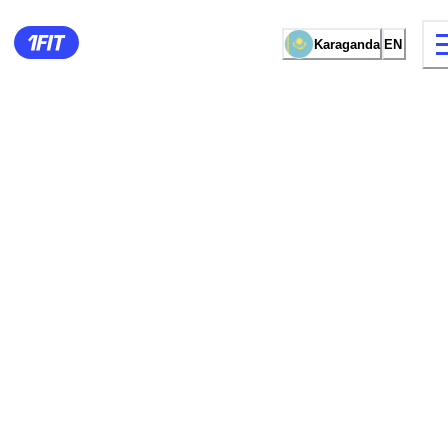
Karaganda
EN
13 types of classes
Female studio