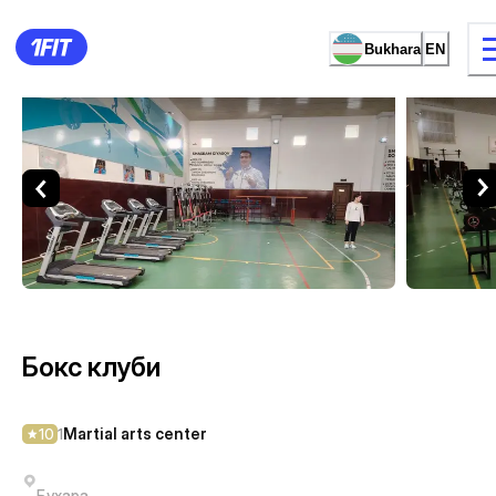
Bukhara
EN
Бокс клуби — Martial arts ce
8 types of classes
Female studio
Бокс клуби
Martial arts center
10
1
Бухара