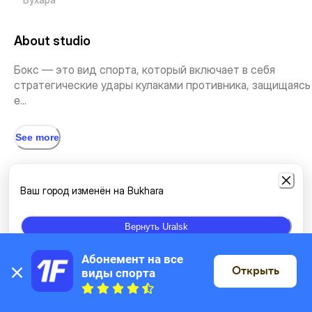
About studio
Бокс — это вид спорта, который включает в себя
стратегические удары кулаками противника, защищаясь
е...
See more
Types of classes
Ваш город изменён на Bukhara
Boxing
Вернуть Uralsk
Абонемент на все 
Открыть
виды спорта
Location
On the map