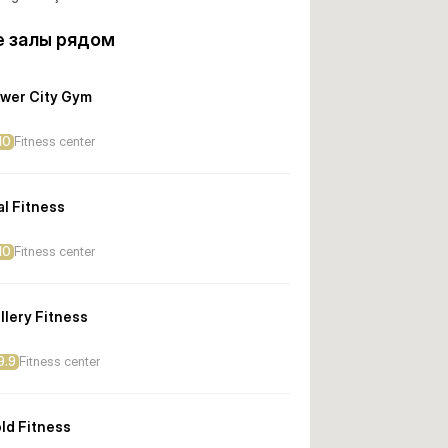
 залы рядом
wer City Gym
10
Fitness center
al Fitness
10
Fitness center
llery Fitness
9.9
Fitness center
ld Fitness