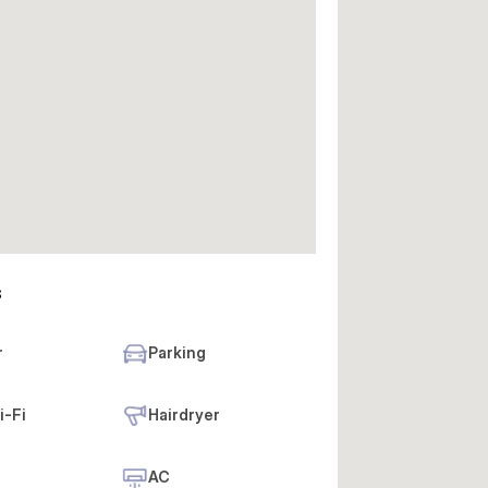
s
r
Parking
i-Fi
Hairdryer
AC