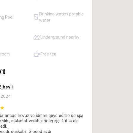
Drinking water/ potable
ng Pool
water
Underground nearby
 room
Free tea
(1)
Elbeyli
y 2024
a ancaq hovuz və idman qeyd edilsə də spa 
ılıb , məlumat verilib. ancaq işçi 1fit-ə aid 
di.  

ngdi. duşkabin 3 ədəd azdı