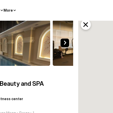
More
ess center Baku
 Beauty and SPA
itness center
уга Моллы Джумы, 1