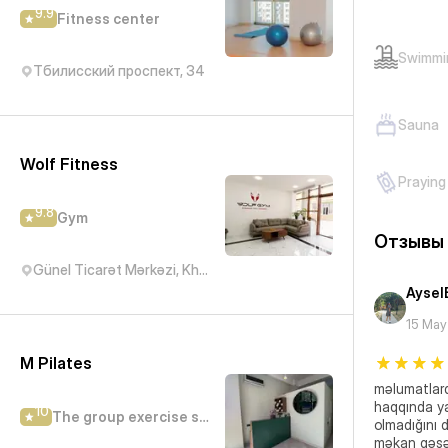
9.9
Fitness center
Swimmi
Тбилисский проспект, 34
Sauna
Wolf Fitness
Praying
9.8
Gym
Отзывы
Günel Ticarət Mərkəzi, Khudu Mammadov, Баку, Азербайджан
Aysel
15 Ma
M Pilates
məlumatlard
haqqında yaz
10
The group exercise studio
olmadığını de
məkan qəşə