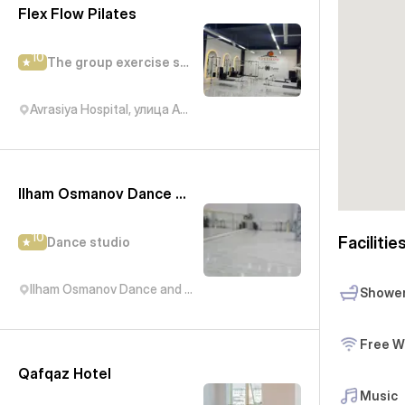
Flex Flow Pilates
10
The group exercise studio
Avrasiya Hospital, улица Академика Гасана Алиева, Баку, Азербайджан
Ilham Osmanov Dance and Art Studio - IN Tango
10
Facilitie
Dance studio
Ilham Osmanov Dance and Art Studio, Kichik Daniz, Баку, Азербайджан
Showe
Free W
Qafqaz Hotel
Music