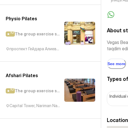
Physio Pilates
About st
10
The group exercise studio
Vegas Beau
təqdim edir
проспект Гейдара Алиева, 29
See more
Afshari Pilates
Types of
10
The group exercise studio
Individual
Capital Tower, Nariman Narimanov Avenue, Baku, Азербайджан
Location