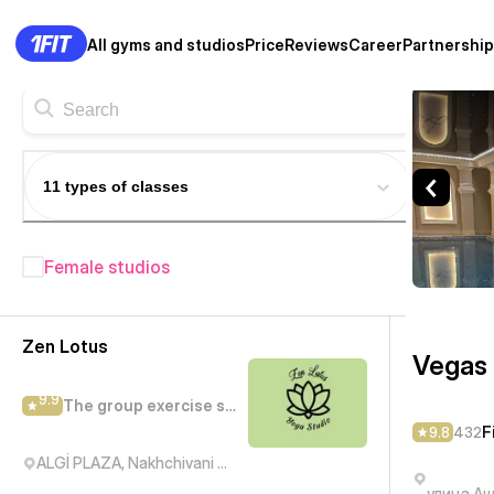
All gyms and studios
Price
Reviews
Career
Partnership
Vegas Beauty and SPA — Fitn
11 types of classes
Female studios
Fitness studios in Baku
— 208+
Zen Lotus
Vegas
9.9
The group exercise studio
F
9.8
432
ALGİ PLAZA, Nakhchivani Street, Баку, Азербайджан
улица Аш