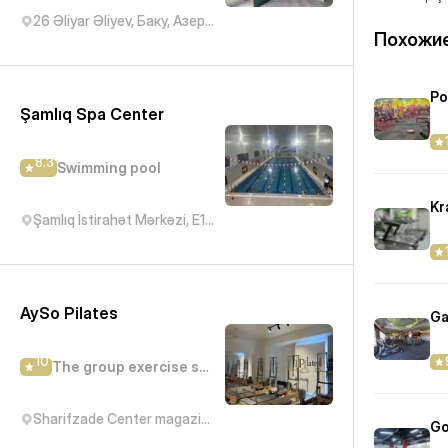
26 Əliyar Əliyev, Баку, Азербайджан
Похожие
Po
Şamlıq Spa Center
8.3
Swimming pool
Kr
Şamlıq İstirahət Mərkəzi, E119, Bakı, Azərbaycan
AySo Pilates
Ga
10
The group exercise studio
Sharifzade Center magazin Bravo, Abbas Mirza Sharifzadeh Street, Баку, Азербайджан
Go