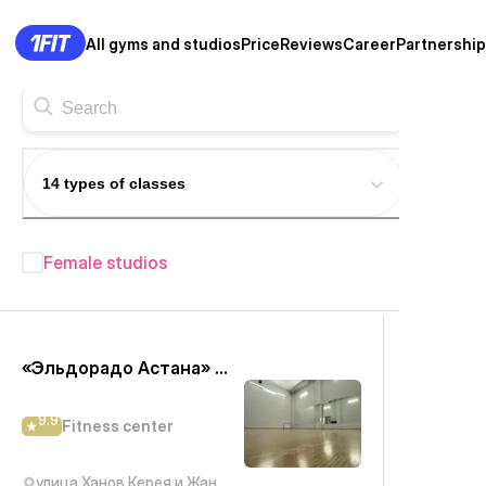
All gyms and studios
Price
Reviews
Career
Partnership
14 types of classes
Female studios
Fitness studios in Astana
—
304+
«Эльдорадо Астана» ЖК Олимп палас 2
9.9
Fitness center
улица Ханов Керея и Жанибека, 22