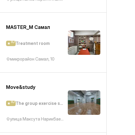
MASTER_M Самал
10
Treatment room
микрорайон Самал, 10
Move&study
10
The group exercise studio
улица Максута Нарикбаева, 5