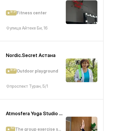
9.9
Fitness center
улица Айтеке Би, 16
Nordic.Secret Астана
9.9
Outdoor playground
проспект Туран, 5/1
Atmosfera Yoga Studio (Байтурсынова 5)
10
The group exercise studio