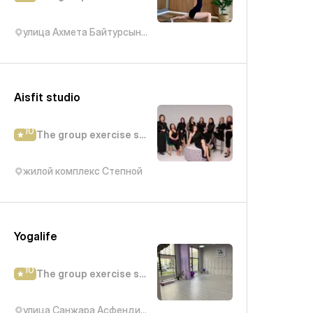
улица Ахмета Байтурсынова, 5
Aisfit studio
10
The group exercise studio
жилой комплекс Степной
Yogalife
10
The group exercise studio
улица Санжара Асфендиярова, 4