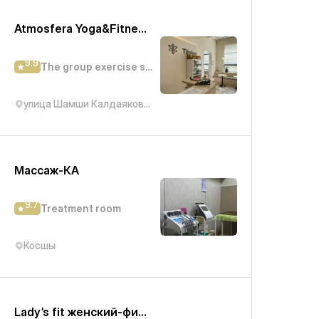
Atmosfera Yoga&Fitness (Калдаякова)
9.9
The group exercise studio
улица Шамши Калдаякова, 3
Массаж-КА
9.7
Treatment room
Косшы
Lady’s fit женский-фитнес