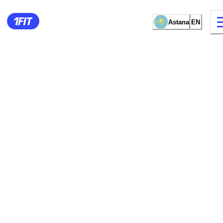
Astana
EN
15 types of classes
Female studio