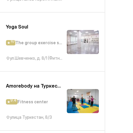
Yoga Soul
10
The group exercise studio
ул.Шевченко, д. 8/1 (Фитнес клуб Арлан)
Amorebody на Туркестан
9.4
Fitness center
улица Туркестан, 8/3