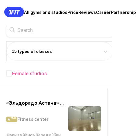
All gyms and studios
Price
Reviews
Career
Partnership
15 types of classes
Female studios
Fitness studios in Astana
—
305+
«Эльдорадо Астана» ЖК Олимп палас 2
9.9
Fitness center
улица Ханов Керея и Жанибека, 22