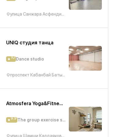
улица Санжара Асфендиярова, 4
UNIQ студия танца
10
Dance studio
проспект Кабанбай Батыра, 9/7
Atmosfera Yoga&Fitness (Калдаякова)
9.9
The group exercise studio
улица Шамши Калдаякова, 3