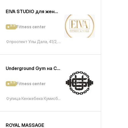
EIVA STUDIO для женщин
9.9
Fitness center
проспект Улы Дала, 41/2, подъезд 4
Underground Gym на Сейфуллина
9.9
Fitness center
улица Кенжебека Кумисбекова, 2/1
ROYAL MASSAGE