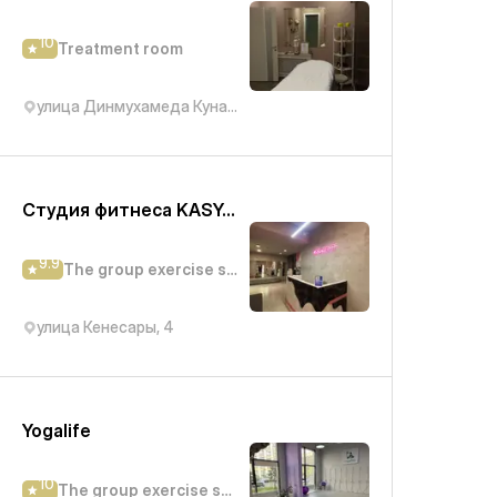
10
Treatment room
улица Динмухамеда Кунаева, 27/3
Студия фитнеса KASYANOVAFIT
9.9
The group exercise studio
улица Кенесары, 4
Yogalife
10
The group exercise studio