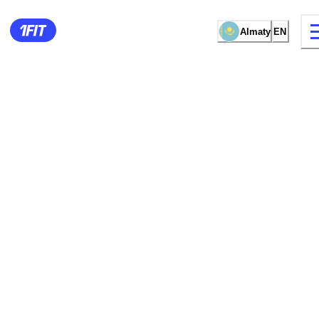
Almaty
EN
15 types of classes
Female studio