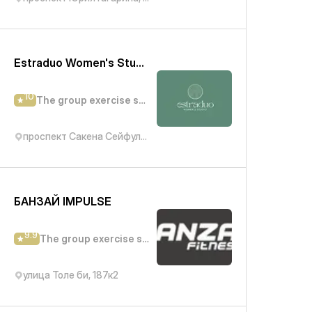
Estraduo Women's Studio
10
The group exercise studio
проспект Сакена Сейфуллина, 330
БАНЗАЙ IMPULSE
9.9
The group exercise studio
улица Толе би, 187к2