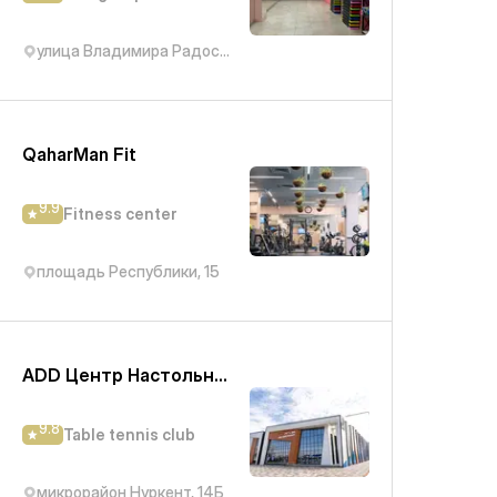
улица Владимира Радостовца, 124
QaharMan Fit
9.9
Fitness center
площадь Республики, 15
ADD Центр Настольного Тенниса
9.8
Table tennis club
микрорайон Нуркент, 14Б