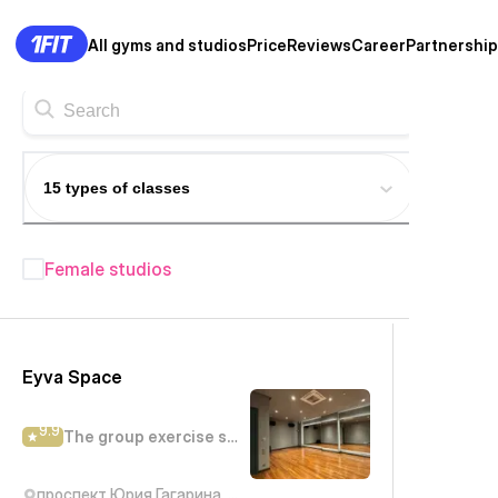
All gyms and studios
Price
Reviews
Career
Partnership
15 types of classes
Female studios
Fitness studios in Almaty
—
414+
Eyva Space
9.9
The group exercise studio
проспект Юрия Гагарина, 277/7