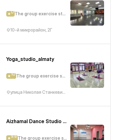
0
The group exercise studio
10-й микрорайон, 2Г
Yoga_studio_almaty
10
The group exercise studio
улица Николая Станкевича, 43
Aizhamal Dance Studio Радостовца
9.6
The group exercise studio