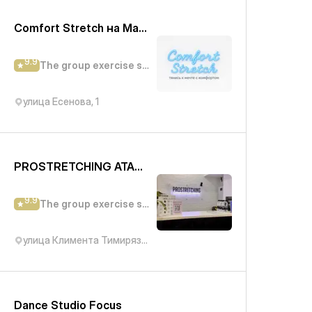
Comfort Stretch на Макатаева
9.9
The group exercise studio
улица Есенова, 1
PROSTRETCHING ATAKENT
9.9
The group exercise studio
улица Климента Тимирязева, 42/10А
Dance Studio Focus