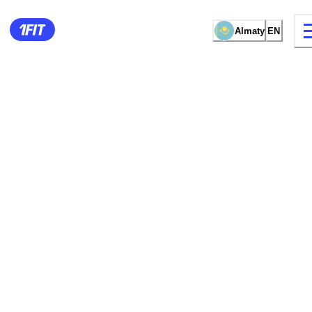
Almaty
EN
15 types of classes
Female studio