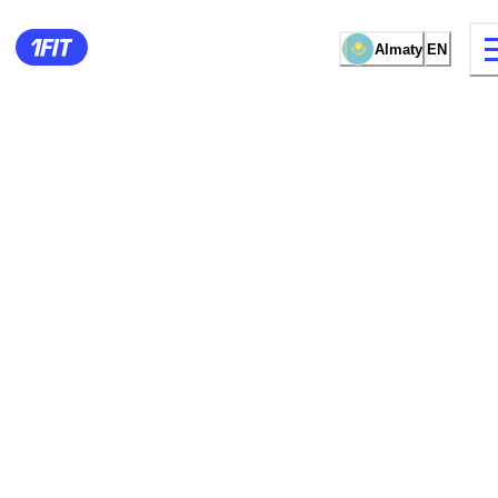
Almaty
EN
15 types of classes
Female studio