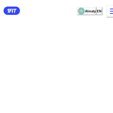
Almaty
EN
15 types of classes
Female studio