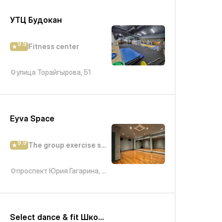
УТЦ Будокан
9.9
Fitness center
улица Торайгырова, 51
Eyva Space
9.9
The group exercise studio
проспект Юрия Гагарина, 277/7
Select dance & fit Школа танцев для девушек