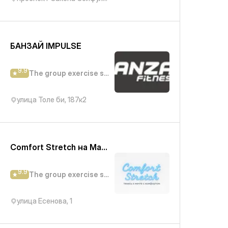
БАНЗАЙ IMPULSE
9.9
The group exercise studio
улица Толе би, 187к2
Comfort Stretch на Макатаева
9.9
The group exercise studio
улица Есенова, 1