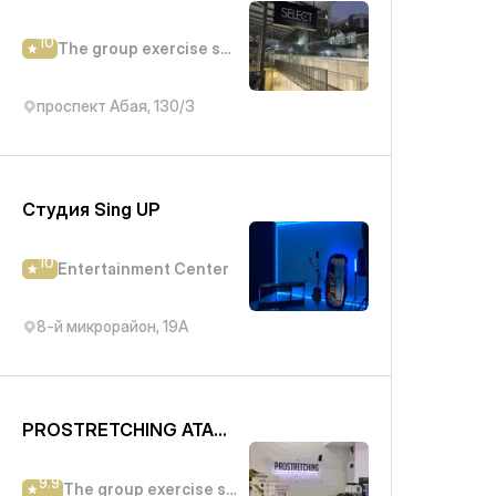
10
The group exercise studio
проспект Абая, 130/3
Студия Sing UP
10
Entertainment Center
8-й микрорайон, 19А
PROSTRETCHING ATAKENT
9.9
The group exercise studio