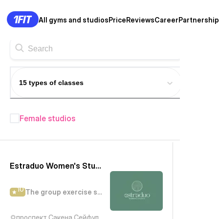
All gyms and studios
Price
Reviews
Career
Partnership
15 types of classes
Female studios
Fitness studios in Almaty
—
420+
Estraduo Women's Studio
10
The group exercise studio
проспект Сакена Сейфуллина, 330