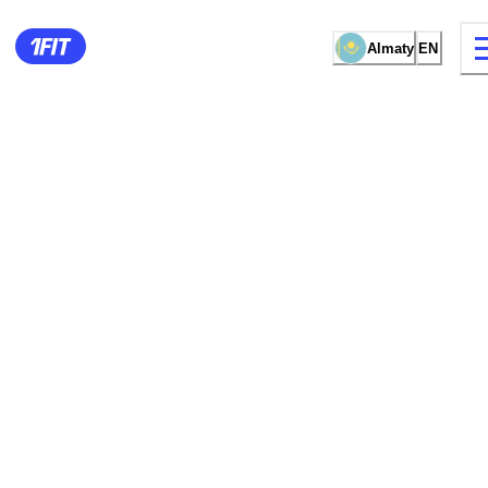
Almaty
EN
15 types of classes
Female studio