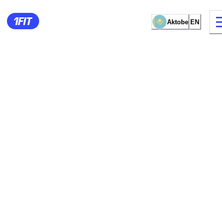
Aktobe
EN
14 types of classes
Female studio