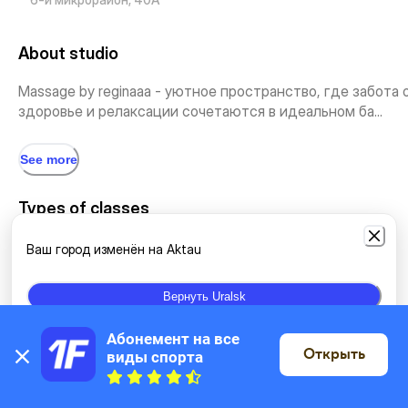
About studio
Massage by reginaaa - уютное пространство, где забота 
здоровье и релаксации сочетаются в идеальном ба...
See more
Types of classes
Ваш город изменён на Aktau
Neck massage
Chiropractic
Other massage types
Вернуть Uralsk
Абонемент на все 
Location
Открыть
виды спорта
On the map