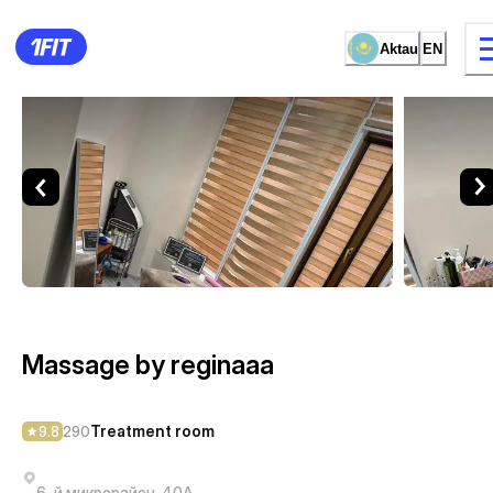
Aktau
EN
Massage by reginaaa — Trea
12 types of classes
Female studio
Massage by reginaaa
Treatment room
9.8
290
6-й микрорайон, 40А