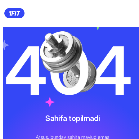
Sahifa topilmadi
Afsus, bunday sahifa mavjud emas