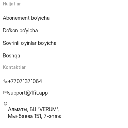
Hujjatlar
Abonement bo‘yicha
Do‘kon bo‘yicha
Sovrinli o‘yinlar bo‘yicha
Boshqa
Kontaktlar
+77071371064
support@1fit.app
Алматы, БЦ 'VERUM',
Мынбаева 151, 7-этаж