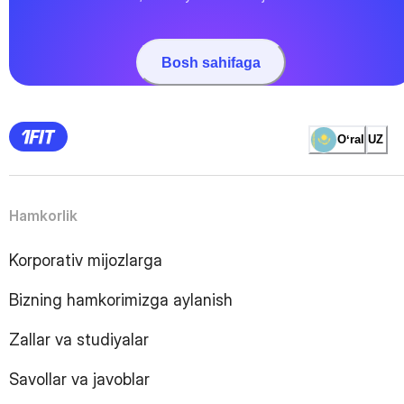
Bosh sahifaga
Oʻral
UZ
Hamkorlik
Korporativ mijozlarga
Bizning hamkorimizga aylanish
Zallar va studiyalar
Savollar va javoblar