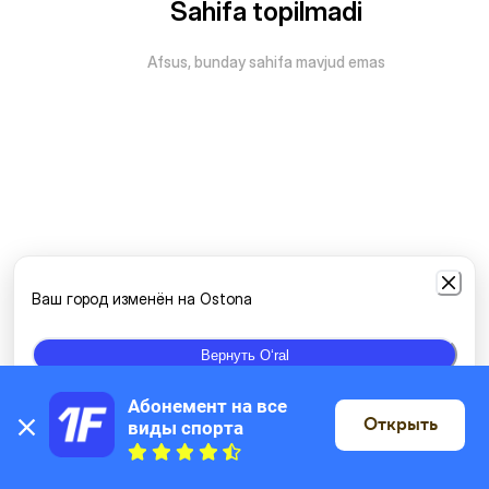
Sahifa topilmadi
Afsus, bunday sahifa mavjud emas
Ваш город изменён на Ostona
Вернуть Oʻral
Абонемент на все 
Открыть
виды спорта
Xaritada