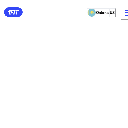
Ostona
UZ
mashg‘ulot turi
Ayollar uchun zall