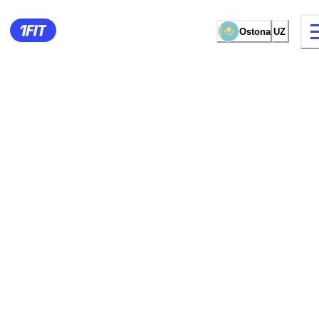
Ostona
UZ
mashg‘ulot turi
Ayollar uchun zall