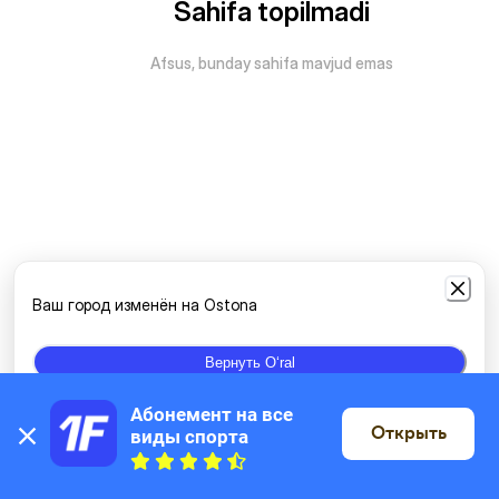
Sahifa topilmadi
Afsus, bunday sahifa mavjud emas
Ваш город изменён на Ostona
Вернуть Oʻral
Абонемент на все 
Открыть
виды спорта
Xaritada