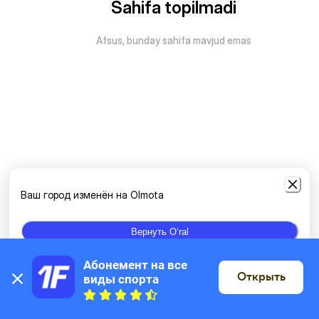
Sahifa topilmadi
Afsus, bunday sahifa mavjud emas
Ваш город изменён на Olmota
Вернуть Oʻral
Абонемент на все 
Открыть
виды спорта
Xaritada