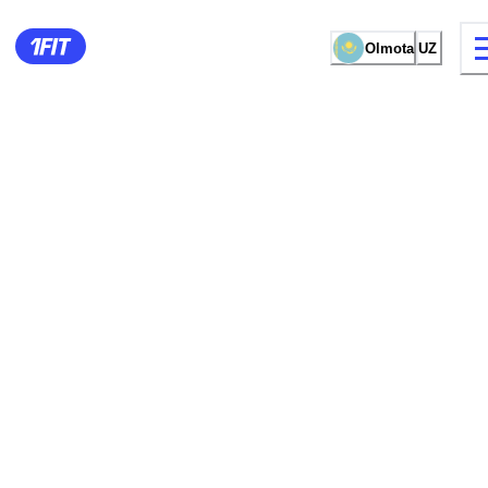
Olmota
UZ
mashg‘ulot turi
Ayollar uchun zall