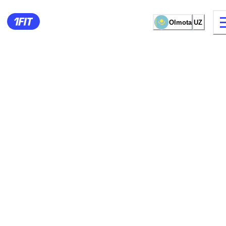
Olmota
UZ
mashg‘ulot turi
Ayollar uchun zall