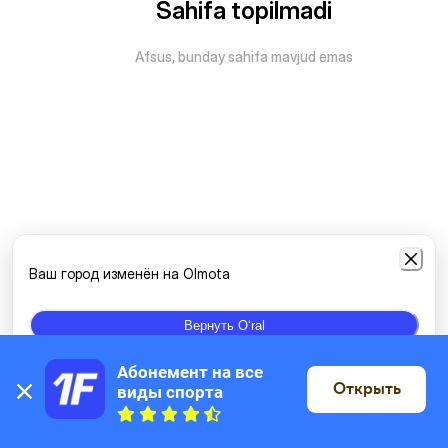
Sahifa topilmadi
Afsus, bunday sahifa mavjud emas
Ваш город изменён на Olmota
Вернуть Oʻral
Абонемент на все 
Открыть
виды спорта
Xaritada