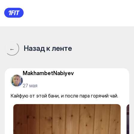
Кайфую от этой бани, и посл
Назад к ленте
←
MakhambetNabiyev
27 мая
Кайфую от этой бани, и после пара горячий чай.