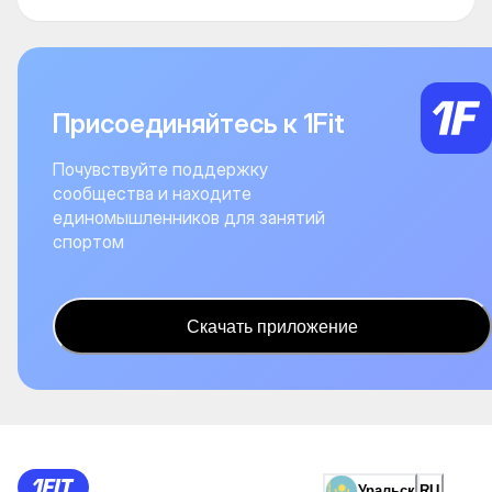
Присоединяйтесь к 1Fit
Почувствуйте поддержку
сообщества и находите
единомышленников для занятий
спортом
Скачать приложение
Уральск
RU