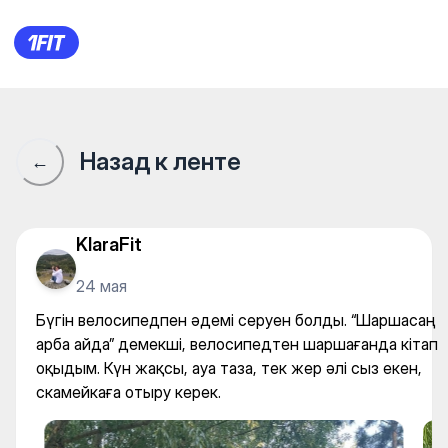
Центр по аренде велосипедов
Назад к ленте
←
KlaraFit
24 мая
Бүгін велосипедпен әдемі серуен болды. “Шаршасаң
арба айда” демекші, велосипедтен шаршағанда кітап
оқыдым. Күн жақсы, ауа таза, тек жер әлі сыз екен,
скамейкаға отыру керек.