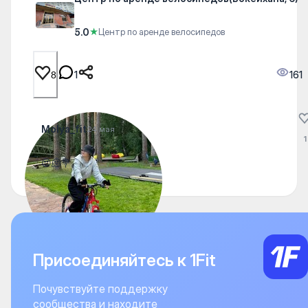
5.0
★
Центр по аренде велосипедов
1
161
8
Molya_fit
24 мая
1
😍🫠💐
Присоединяйтесь к 1Fit
Почувствуйте поддержку
сообщества и находите