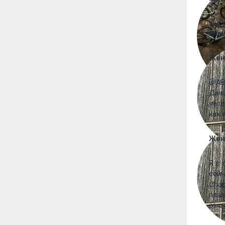
@Жен
взаи
Жен
@ABK
Дина
четв
как 
Жен
Я с 
сейч
Спар
плав
🫠 о