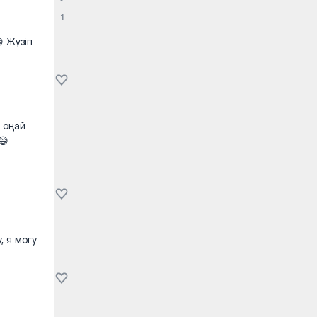
1
 Жүзіп
 оңай
😅
, я могу