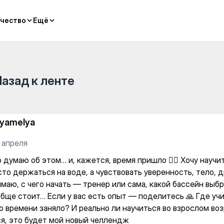
жется, время пришло 🏊‍♀️ Хо
чество
чество
Ещё
Ещё
Назад к ленте
lyamelya
 апреля
 думаю об этом… и, кажется, время пришло 🏊‍♀️ Хочу научи
то держаться на воде, а чувствовать уверенность, тело, д
маю, с чего начать — тренер или сама, какой бассейн выбр
обще стоит… Если у вас есть опыт — поделитесь 🙏 Где уч
о времени заняло? И реально ли научиться во взрослом во
я, это будет мой новый челлендж