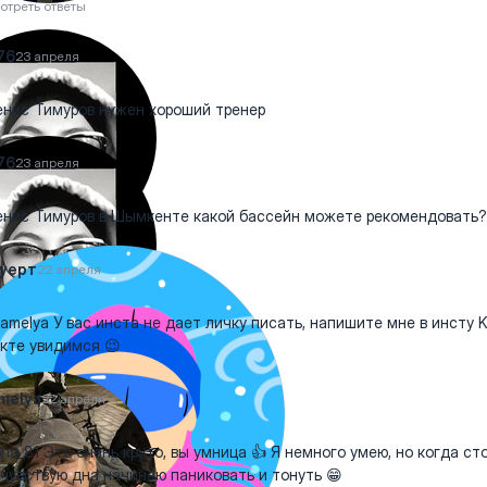
отреть ответы
76
23 апреля
ис Тимуров нужен хороший тренер
76
23 апреля
ис Тимуров в Шымкенте какой бассейн можете рекомендовать?
уерт
22 апреля
amelya У вас инста не дает личку писать, напишите мне в инсту 
кте увидимся 😉
melya
22 апреля
a_81 Это очень круто, вы умница 👍 Я немного умею, но когда ст
 чувствую дна начинаю паниковать и тонуть 😁