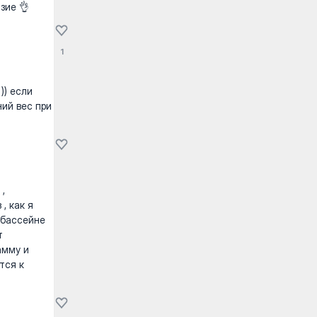
зие 👌
1
)) если
ний вес при
 ,
, как я
 бассейне
т
амму и
тся к