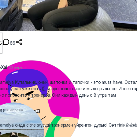
66
5
Xali
23 апреля
amelya Купальник, очки, шапочка и тапочки - это must have. Оста
рное у вас уже есть ))), я про полотенце и мыло-рыльное. Инвента
о попросить у тренеров. Они каждый день с 8 утра там
as
23 апреля
amelya онда сізге жүзуді тренермен үйренген дұрыс! Сәттілік👍👍