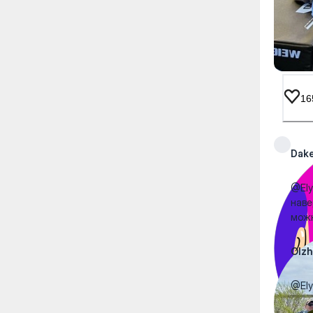
16
Dake
@Ely
наве
можн
Olzh
@Ely