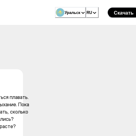
чу научиться плавать.
Уральск
Уральск
RU
RU
Скачать
Скачать
ться плавать.
ыхание. Пока
ать, сколько
ились?
зрасте?