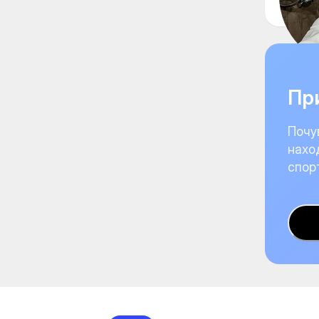
При
Почу
нахо
спор