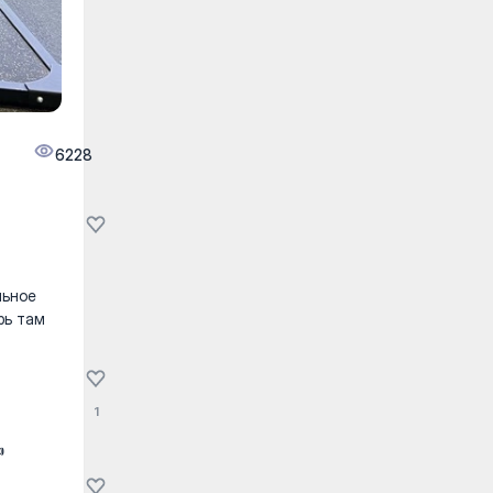
6228
льное
рь там
1
