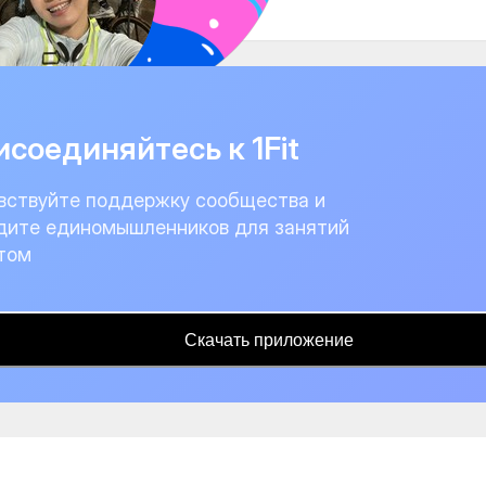
соединяйтесь к 1Fit
вствуйте поддержку сообщества и
дите единомышленников для занятий
том
Скачать приложение