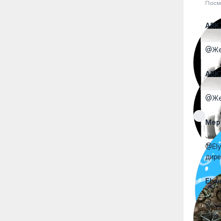
Посм
ABK
@Жен
ABK
@Жен
Мер
@Ely
дире
Elya
@Goh
и не