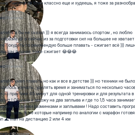
ис Тимуров 😂 блин классно еще и худеешь, я тоже за разнообра
ис
23 апреля
amelya я бы не сказал ))) я всегда занимаюсь спортом , но люблю
ообразие 😅 а сейчас из за подготовки сил на большее не хватает 
те похудеть то рекомендую больше плавать - сжигает всё ))) лиш
мышцы лишние тоже сжигает 😂😂😂
ис
23 апреля
amelya умел плавать но как и все в детстве ))) но техники не было
одилось изучать , уделять время и заниматься по несколько часов 
л на практике 45 минут для одной тренировки и для результата в
ватит ! Обычно я захожу на два заплыва и где то 1,5 часа занимае
ировка со всеми разминками и заплывами ! Надо составить прогр
авить цель 🎯 не которые например по аналогии с марафон готовя
n 🌊 man на дистанцию 2 или 4 км
melya
23 апреля