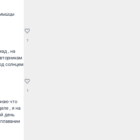
е мышцы
1
ад , на
 вторникам
под солнцем
1
знаю что
еле , я на
ый день
а плавании