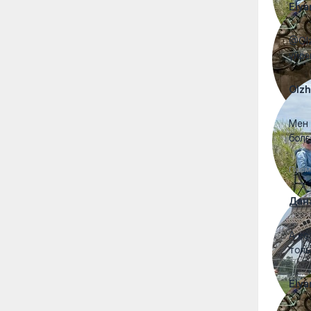
Elya
@Olz
үйре
Olzh
Мен 
болғ
Посм
Дан
А ес
толь
Elya