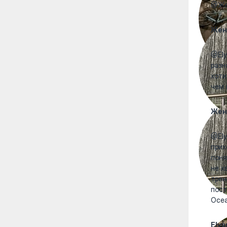
@Жен
Жен
@Ely
разн
хоти
чем 
Жен
@Ely
прих
поня
не х
трен
пост
Ocea
Elya