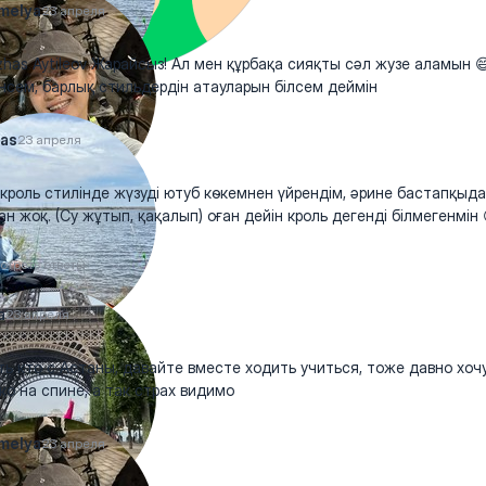
melya
23 апреля
has Aytileov Жарайсыз! Ал мен құрбақа сияқты сәл жузе аламын 
нсем, барлық стильдердін атауларын білсем деймін
as
23 апреля
кроль стилінде жүзуді ютуб көкемнен үйрендім, әрине бастапқыда
ан жоқ. (Су жұтып, қақалып) оған дейін кроль дегенді білмегенмін 
отреть ответы
а
23 апреля
ть кто с Астаны, давайте вместе ходить учиться, тоже давно хочу
ко на спине, а так страх видимо
melya
23 апреля