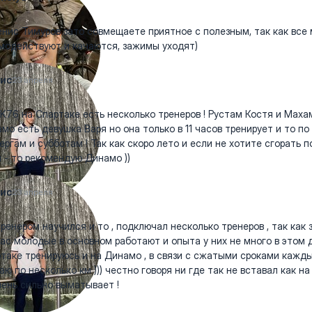
ис Тимуров зато совмещаете приятное с полезным, так как вс
модействуют и качаются, зажимы уходят)
ис
23 апреля
76 на Спартаке есть несколько тренеров ! Рустам Костя и Махам
мо есть девушка Варя но она только в 11 часов тренирует и то по
ергам и субботам ! Так как скоро лето и если не хотите сгорать 
я - то рекомендую Динамо ))
ис
23 апреля
тренером научился и то , подключал несколько тренеров , так как 
ас молодые в основном работают и опыта у них не много в этом д
таке тренируюсь и на Динамо , в связи с сжатыми сроками кажд
аю по несколько км ))) честно говоря ни где так не вставал как н
чень сильно выматывает !