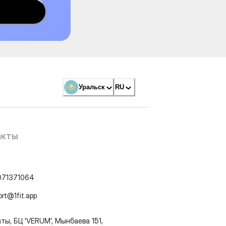
Уральск
RU
акты
071371064
ort@1fit.app
ты, БЦ 'VERUM', Мынбаева 151,