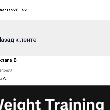
чество
чество
Ещё
Ещё
Назад к ленте
ksana_B
 апреля
я 💪