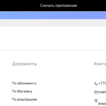
Скачать приложение
Документы
Конт
По абонементу
+77
По Магазину
supp
По розыгрышам
Алма