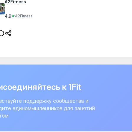
A2Fitness
4.9
★
A2Fitness
соединяйтесь к 1Fit
вствуйте поддержку сообщества и
дите единомышленников для занятий
том