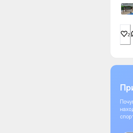
2
При
Почу
нахо
спор