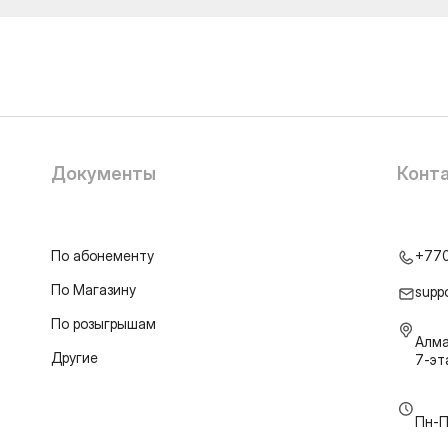
Документы
Конт
По абонементу
+77
По Магазину
supp
По розыгрышам
Алма
Другие
7-э
Пн-П