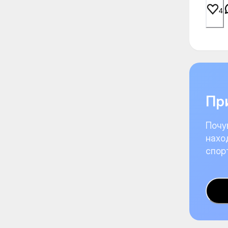
4
При
Почу
нахо
спор