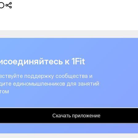
соединяйтесь к 1Fit
вствуйте поддержку сообщества и
дите единомышленников для занятий
том
Скачать приложение