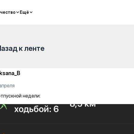
чество
чество
Ещё
Ещё
Назад к ленте
ksana_B
 апреля
отпускной недели: