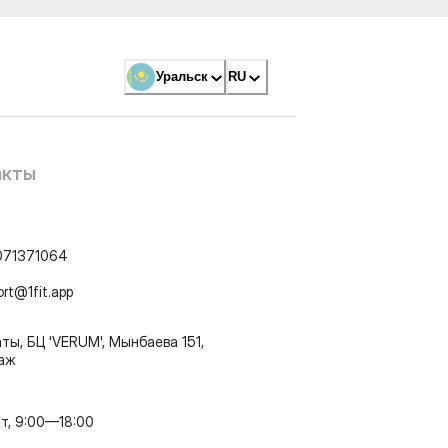
Уральск
RU
акты
071371064
ort@1fit.app
ты, БЦ 'VERUM', Мынбаева 151,
таж
т, 9:00—18:00