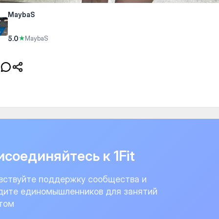
MaybaS
5.0
★
MaybaS
соединяйтесь к 1Fit
вствуйте поддержку сообщества и
дите единомышленников для занятий
том