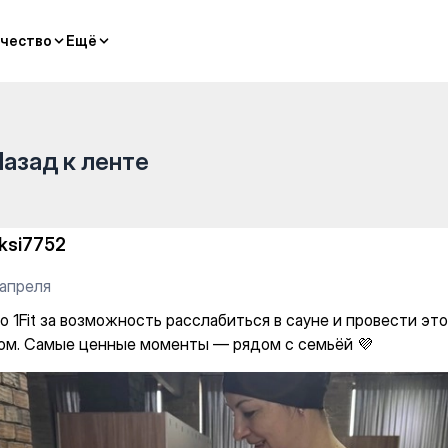
чество
чество
Ещё
Ещё
Назад к ленте
ksi7752
 апреля
 1Fit за возможность расслабиться в сауне и провести это
ом. Самые ценные моменты — рядом с семьёй 💜