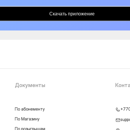
Скачать приложение
Документы
Конт
По абонементу
+77
По Магазину
supp
По розыгрышам