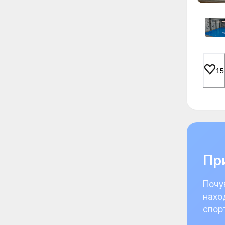
15
При
Почу
нахо
спор