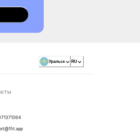
Уральск
RU
акты
071371064
ort@1fit.app