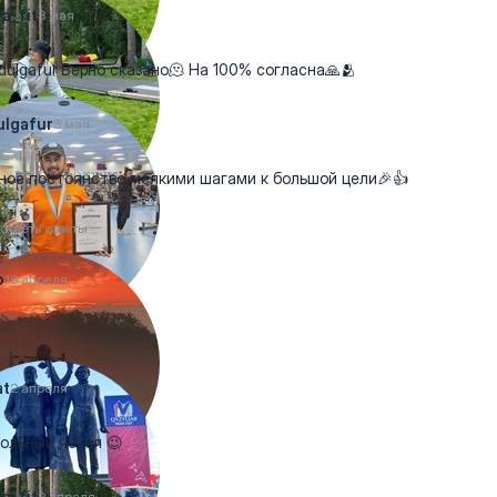
a_fit
3 мая
ulgafur Верно сказано🫠 На 100% согласна🙏🫂
lgafur
3 мая
ное постоянство мелкими шагами к большой цели🎉👍
отреть ответы
o
16 апреля
at
2 апреля
ольный чехол 😉
a_fit
2 апреля