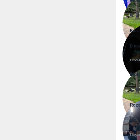
@Kar
Kara
В ка
Посм
Moly
@Ro
Roz
Моля
Посм