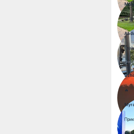
Moly
@Abd
Abdu
Глав
Посм
Dzh
🔥
Myr
Прик
Moly