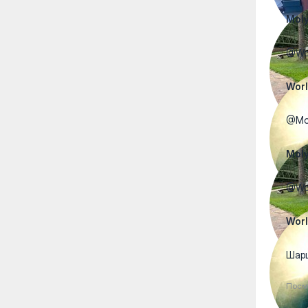
Moly
@Wor
Wor
@Mol
Moly
@Wor
Wor
Шар
Посм