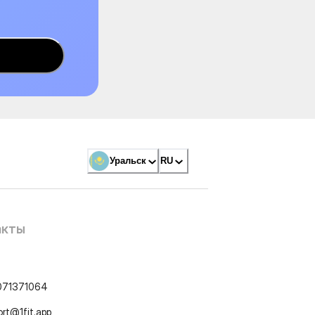
Уральск
RU
акты
071371064
ort@1fit.app