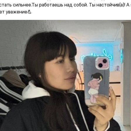
стать сильнее.Ты работаешь над собой. Ты настойчив(а)! А
ет уважение💪