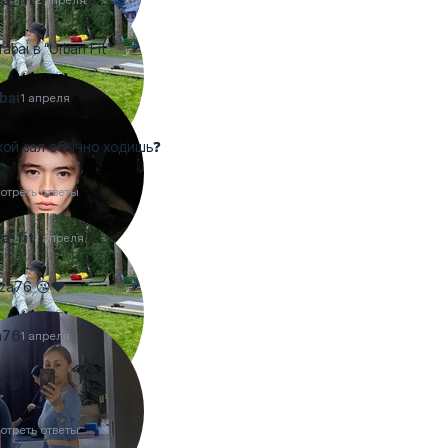
abai в “Urban Fit”
bai
1 апреля
кой зал обычно ходишь❓
отреть ответы
a_fit
1 апреля
za76 😘❤️
a76
1 апреля
 💯
отреть ответы