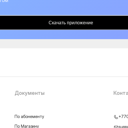
том
Скачать приложение
Документы
Конт
По абонементу
+77
По Магазину
supp