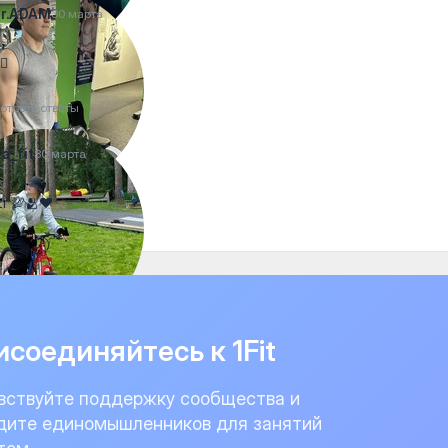
ir.ADAM
30 марта
🐆
отреть ответы
a_fit
30 марта
r 💯🫂❤️
соединяйтесь к 1Fit
вствуйте поддержку сообщества и
дите единомышленников для занятий