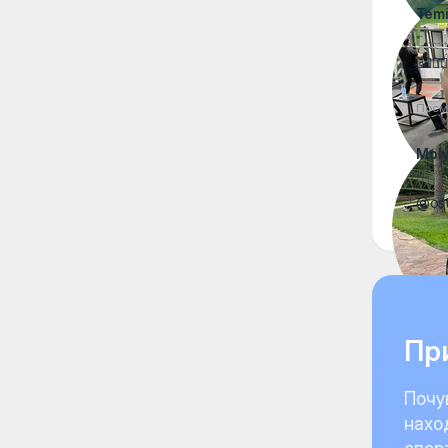
Tem
✊🏾💪🏿
Посм
Moly
@ost
При
Почу
нахо