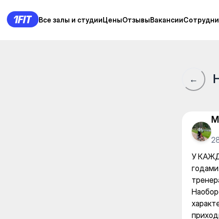
«Elastica» женский фитнес
Все залы и студии
Все залы и студии
Цены
Цены
Отзывы
Отзывы
Вакансии
Вакансии
Сотрудни
Сотрудни
←
M
2
У КАЖД
годами
тренера
Наобор
характ
приход