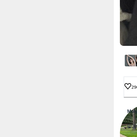
29
Moly
@Dan