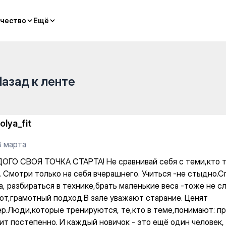
 на Нажимеденова — Yoga
чество
чество
Ещё
Ещё
Назад к ленте
olya_fit
8 марта
ОГО СВОЯ ТОЧКА СТАРТА! Не сравнивай себя с теми,кто 
. Смотри только на себя вчерашнего. Учиться -не стыдно.
, разбираться в технике,брать маленькие веса -тоже не сл
от,грамотный подход.В зале уважают старание. Ценят
ер.Люди,которые тренируются, те,кто в теме,понимают: п
ит постепенно. И каждый новичок - это ещё один человек,