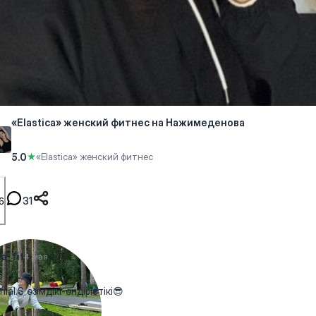
«Elastica» женский фитнес на Нажимеденова
5.0
★
«Elastica» женский фитнес
31
6
a_fit
4 мая
ial.S өзімдікі-өндірістікі😎