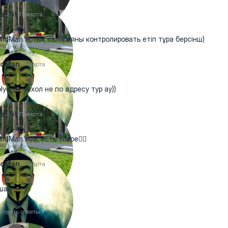
a_fit
31 марта
ldMan артық калорияны контролировать етіп тұра берсінш)
ldMan
31 марта
ya_fit чехол не по адресу тур ау))
a_fit
31 марта
ldMan иәә, есть такое🤷‍♀️
ldMan
31 марта
шап
отреть ответы