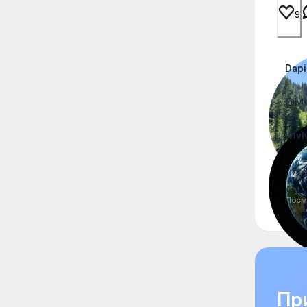
9
Dapi
@lvlv
lvlvl
Ну, 
Посм
При