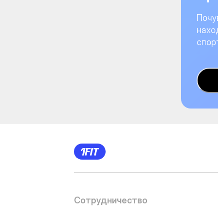
Почу
нахо
спор
Сотрудничество