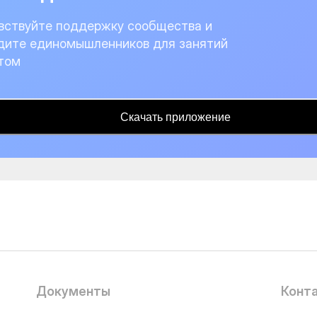
вствуйте поддержку сообщества и
дите единомышленников для занятий
том
Скачать приложение
Документы
Конт