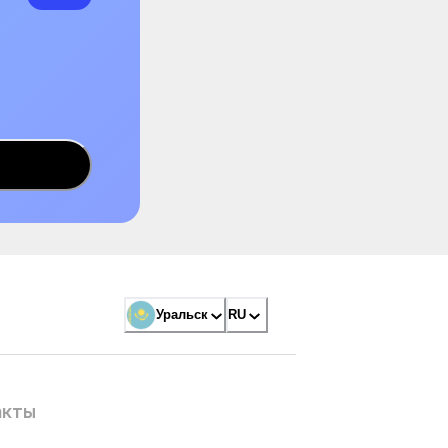
Уральск
RU
акты