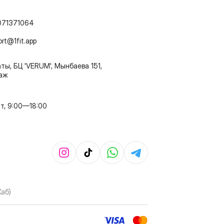
071371064
ort@1fit.app
ты, БЦ 'VERUM', Мынбаева 151,
таж
т, 9:00—18:00
Хаб)