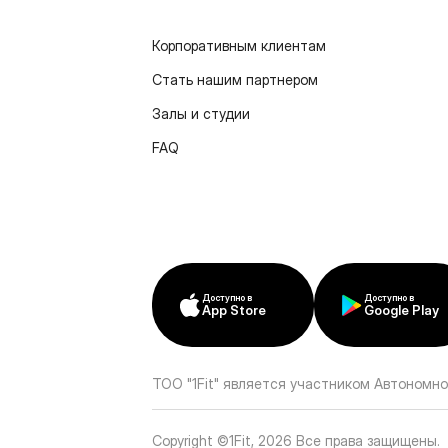
Корпоративным клиентам
Стать нашим партнером
Залы и студии
FAQ
Доступно в
Доступно в
App Store
Google Play
ТОО "1Fit" является участником Автономно
Copyright ©1Fit,
2026
Все права защищены
.