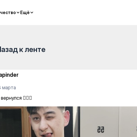
чество
чество
Ещё
Ещё
Назад к ленте
apinder
8 марта
вернулся ✌🏻🐯