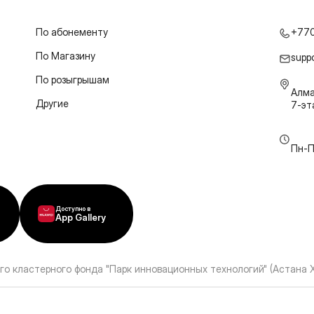
По абонементу
+77
По Магазину
supp
По розыгрышам
Алма
Другие
7-э
Пн-П
Доступно в
App Gallery
го кластерного фонда "Парк инновационных технологий" (Астана 