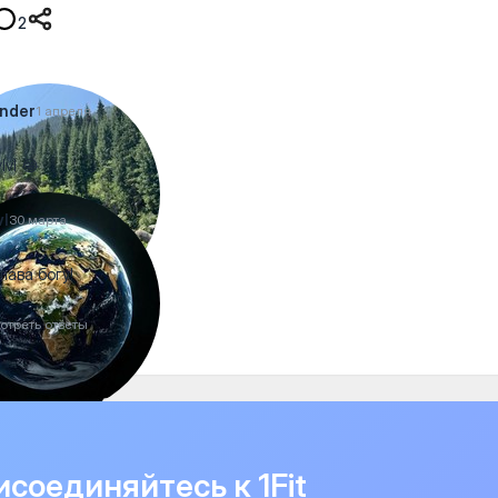
2
nder
1 апреля
lvl 😂
vl
30 марта
слава богу!
отреть ответы
соединяйтесь к 1Fit