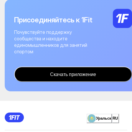
Присоединяйтесь к 1Fit
Почувствуйте поддержку
сообщества и находите
единомышленников для занятий
спортом
Скачать приложение
Уральск
RU