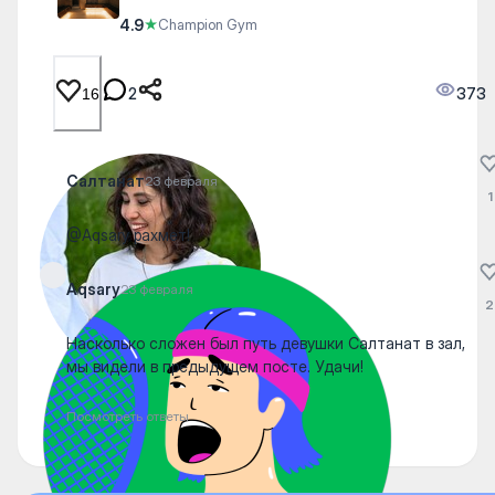
4.9
★
Champion Gym
2
373
16
Салтанат
23 февраля
1
@Aqsary рахмет!
Aqsary
23 февраля
2
Насколько сложен был путь девушки Салтанат в зал,
мы видели в предыдущем посте. Удачи!
Посмотреть ответы