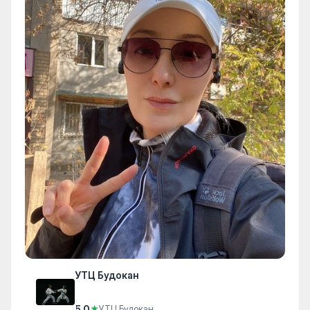
УТЦ Будокан
5.0
★
УТЦ Будокан