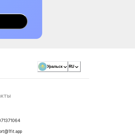
Уральск
RU
акты
071371064
ort@1fit.app