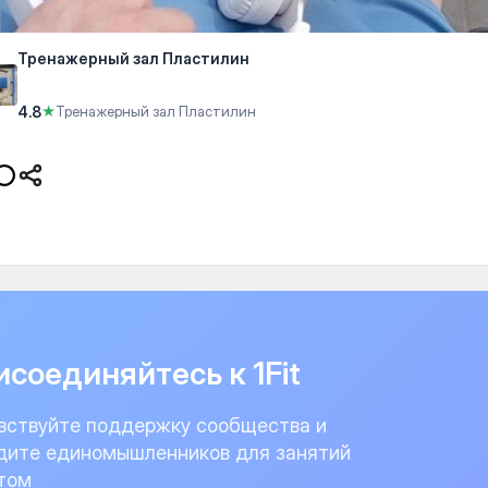
Тренажерный зал Пластилин
4.8
★
Тренажерный зал Пластилин
соединяйтесь к 1Fit
вствуйте поддержку сообщества и
дите единомышленников для занятий
том