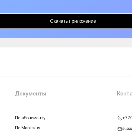
Скачать приложение
Документы
Конт
По абонементу
+77
По Магазину
supp