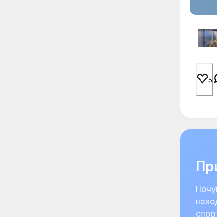
5
При
Почу
нахо
спор