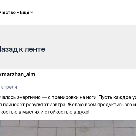
н — Gym
чество
чество
Ещё
Ещё
Назад к ленте
kmarzhan_alm
 апреля
ачалось энергично — с тренировки на ноги. Пусть каждое 
я принесёт результат завтра. Желаю всем продуктивного и
гкостью в мыслях и стойкостью в духе!