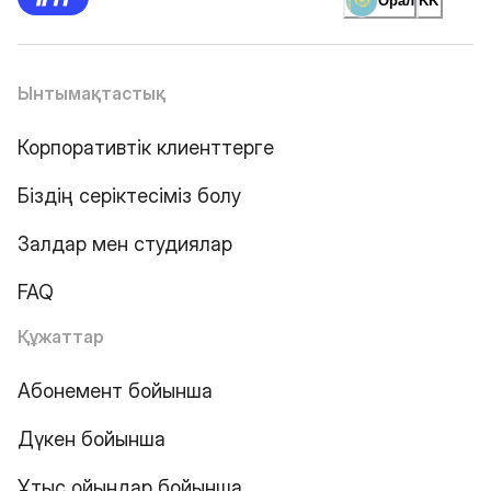
Орал
KK
Ынтымақтастық
Корпоративтік клиенттерге
Біздің серіктесіміз болу
Залдар мен студиялар
FAQ
Құжаттар
Абонемент бойынша
Дүкен бойынша
Ұтыс ойындар бойынша