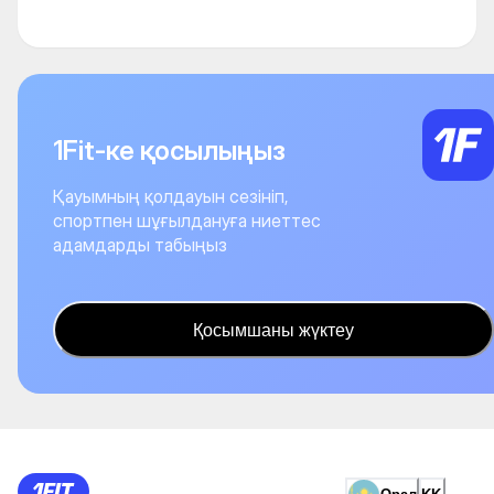
1Fit-ке қосылыңыз
Қауымның қолдауын сезініп,
спортпен шұғылдануға ниеттес
адамдарды табыңыз
Қосымшаны жүктеу