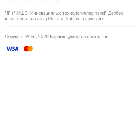
"1Fit" ЖШС "Инновациялық технологиялар паркі" Дербес
кластерлік қорының (Астана Хаб) қатысушысы
Copyright ©1Fit,
2026
Барлық құқықтар сақталған
.