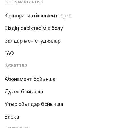
Ынтымақтастық
Корпоративтік клиенттерге
Біздің серіктесіміз болу
Залдар мен студиялар
FAQ
Құжаттар
Абонемент бойынша
Дүкен бойынша
Ұтыс ойындар бойынша
Басқа