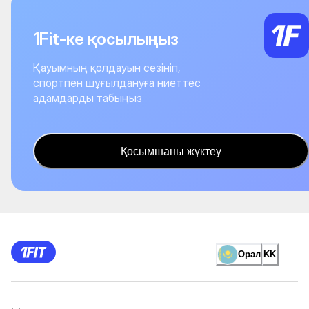
1Fit-ке қосылыңыз
Қауымның қолдауын сезініп,
спортпен шұғылдануға ниеттес
адамдарды табыңыз
Қосымшаны жүктеу
Орал
KK