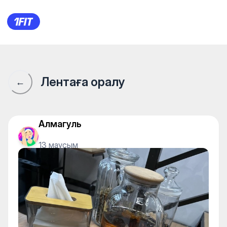
1Fit қауымдастығы · 1Fit
Лентаға оралу
←
Алмагуль
13 маусым