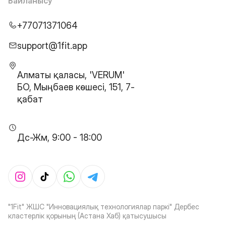
Байланысу
+77071371064
support@1fit.app
Алматы қаласы, 'VERUM'
БО, Мыңбаев көшесі, 151, 7-
қабат
Дс-Жм, 9:00 - 18:00
"1Fit" ЖШС "Инновациялық технологиялар паркі" Дербес
кластерлік қорының (Астана Хаб) қатысушысы