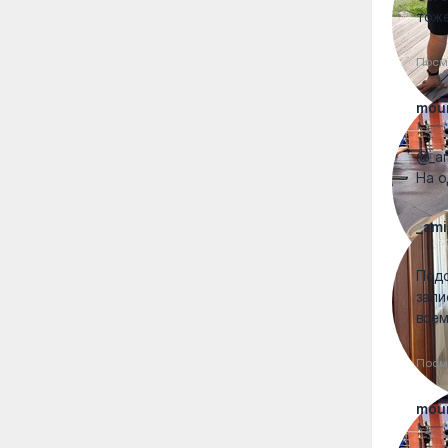
тоже
Посм
mou
@_am
На о
_ami
Подс
запи
всем
Посм
mou