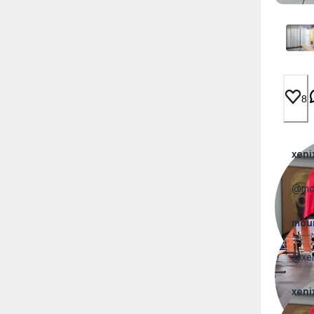
8
xeni
@mou
mou
@xen
xeni