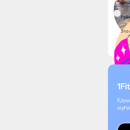
@Рай
Рай
Это 
Посм
1F
Қауы
шұғы