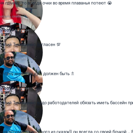
ня почему-то всегда очки во время плаванья потеют 😭
отреть ответы
ntboy
4 маусым
алий Тимошенко согласен 💯
алий
4 маусым
ntboy минимум душ должен быть 🚿
ntboy
4 маусым
алий Тимошенко надо работодателей обязать иметь бассейн пр
алий
4 маусым
дня вспоминал водяного из сказок)) он всегда со своей бочкой ...