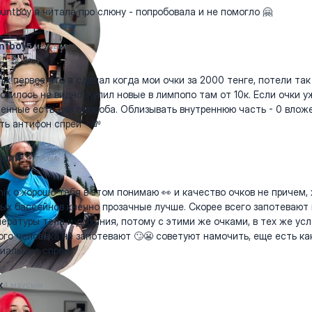
ntboy я читала про слюну - попробовала и не помогло 🤗
ntboy
5 маусым
ix первое что я сделал когда мои очки за 2000 тенге, потели так
овилось не видно. Купил новые в лимпопо там от 10к. Если очки у
енные есть два способа. Облизывать внутреннюю часть - 0 влож
ть антифон спрей - 💸
алий
5 маусым
ix о хорошо тебя в этом понимаю 👀 и качество очков не причем,
ых бассейнов кнечно прозачные лучше. Скорее всего запотевают 
ературы тела и дыхания, потому с этими же очками, в тех же усл
ого человека не запотевают 🙄😬 советуют намочить, еще есть ка
иальные спреи
x
4 маусым