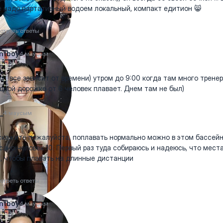
 надо партативный водоем локальный, компакт едитион 😸
отреть ответы
ntboy
4 маусым
i_ все зависит от времени) утром до 9:00 когда там много трене
дной дорожке от 6 человек плавает. Днем там не был)
_
4 маусым
кажите пожалуйста, поплавать нормально можно в этом бассейн
сано человек 10. Первый раз туда собираюсь и надеюсь, что мест
, чтобы плавать на длинные дистанции
отреть ответы
ntboy
4 маусым