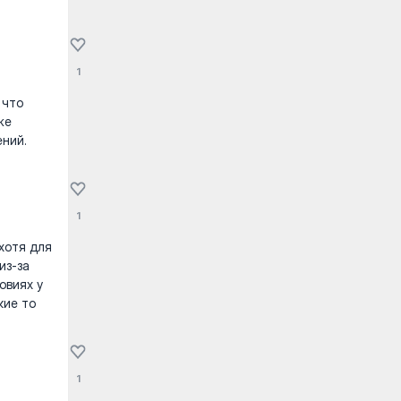
1
 что
же
ений.
1
 хотя для
из-за
овиях у
кие то
1