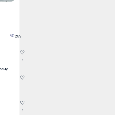
269
1
лему
1