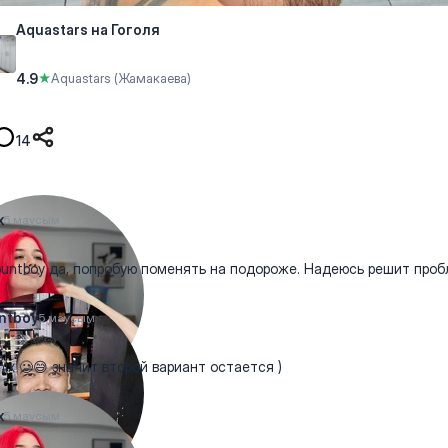
Aquastars на Гоголя
4.9
★
Aquastars (Жамакаева)
14
x
5 маусым
ntboy да, попробую поменять на подороже. Надеюсь решит проб
ntboy
5 маусым
ix 🥲😅 значит второй вариант остается )
x
5 маусым