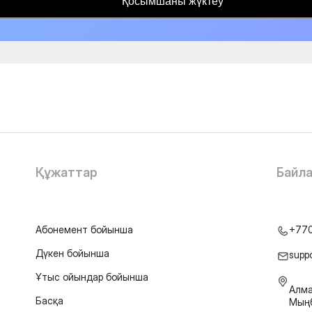
Қосымшаны жүктеу
Құжаттар
Байл
Абонемент бойынша
+77
Дүкен бойынша
supp
Ұтыс ойындар бойынша
Алма
Басқа
Мыңб