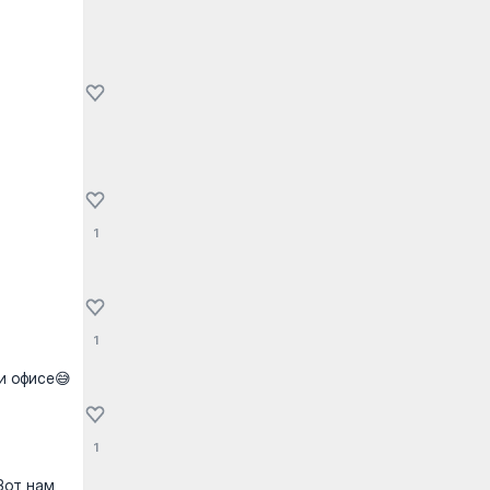
1
1
и офисе😅
1
 Вот нам