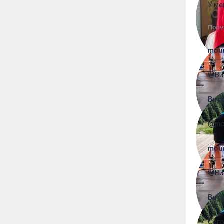
У ме
Посм
mou
@Вит
Вит
@mou
mou
@Вит
Вит
Сего