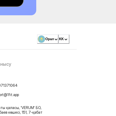
Орал
KK
анысу
071371064
ort@1fit.app
ты қаласы, 'VERUM' БО,
аев көшесі, 151, 7-қабат