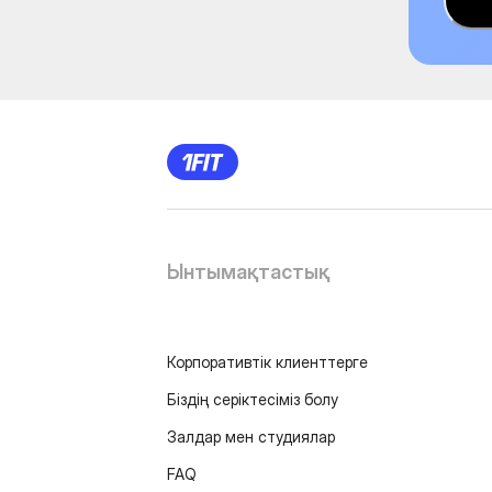
Ынтымақтастық
Корпоративтік клиенттерге
Біздің серіктесіміз болу
Залдар мен студиялар
FAQ