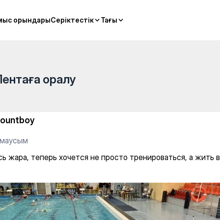
sports
мыс орындары
мыс орындары
Серіктестік
Серіктестік
Тағы
Тағы
Лентаға оралу
ountboy
 маусым
ь жара, теперь хочется не просто тренироваться, а жить в