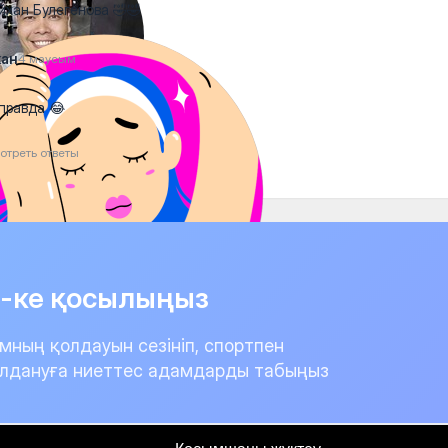
хан Булегенова 🤣🤣
хан
4 маусым
правда 😂
отреть ответы
it-ке қосылыңыз
мның қолдауын сезініп, спортпен
лдануға ниеттес адамдарды табыңыз