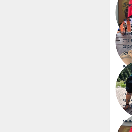
@mou
mou
@xen
стан
фирм
Купи
Вит
@xen
крыт
темп
друг
спец
xeni