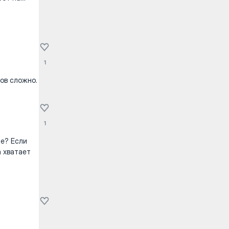
1
ров сложно.
1
е? Если
а хватает