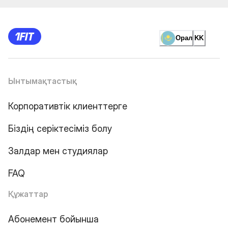
Орал
KK
Ынтымақтастық
Корпоративтік клиенттерге
Біздің серіктесіміз болу
Залдар мен студиялар
FAQ
Құжаттар
Абонемент бойынша