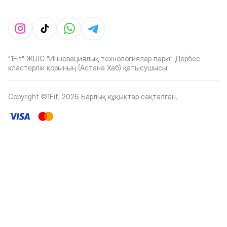
"1Fit" ЖШС "Инновациялық технологиялар паркі" Дербес
кластерлік қорының (Астана Хаб) қатысушысы
Copyright ©1Fit,
2026
Барлық құқықтар сақталған
.