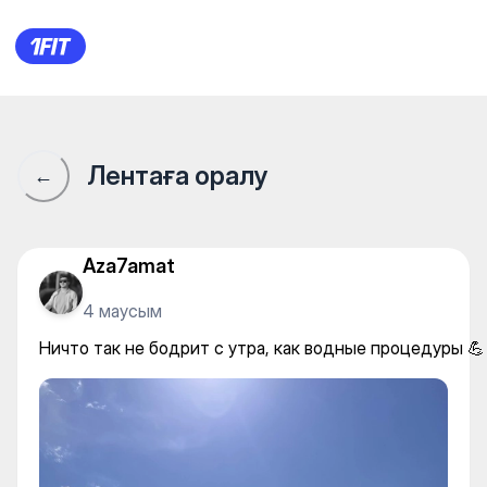
Ничто так не бодрит с утра,
Лентаға оралу
←
Aza7amat
4 маусым
Ничто так не бодрит с утра, как водные процедуры 💪