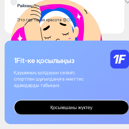
Райхан
4 маусым
Это где такая красота 😍🤷‍♀️
1Fit-ке қосылыңыз
Қауымның қолдауын сезініп,
спортпен шұғылдануға ниеттес
адамдарды табыңыз
Қосымшаны жүктеу