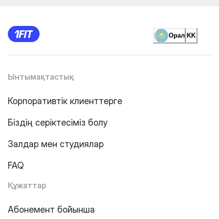
Орал
KK
Ынтымақтастық
Корпоративтік клиенттерге
Біздің серіктесіміз болу
Залдар мен студиялар
FAQ
Құжаттар
Абонемент бойынша