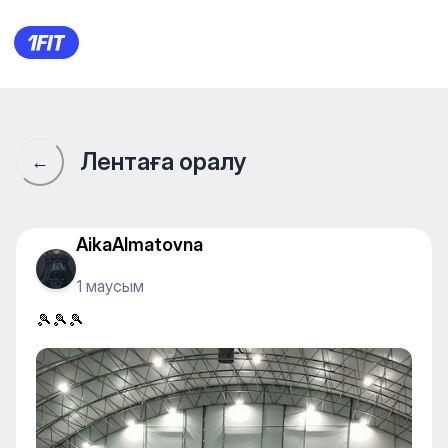
Теннисный центр "Nursat" —
Лентаға оралу
←
AikaAlmatovna
1 маусым
🎾🎾🎾