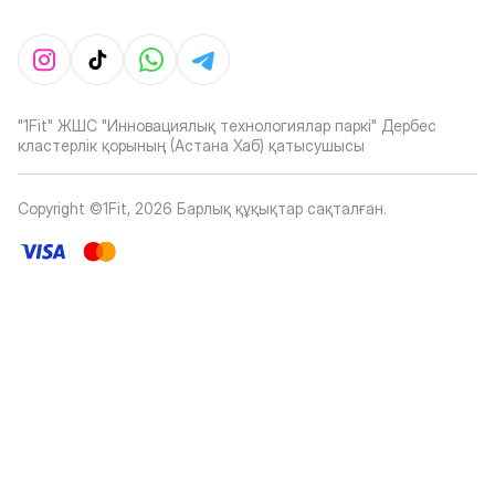
"1Fit" ЖШС "Инновациялық технологиялар паркі" Дербес
кластерлік қорының (Астана Хаб) қатысушысы
Copyright ©1Fit,
2026
Барлық құқықтар сақталған
.