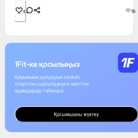
18
4
1Fit-ке қосылыңыз
Қауымның қолдауын сезініп,
спортпен шұғылдануға ниеттес
адамдарды табыңыз
Қосымшаны жүктеу