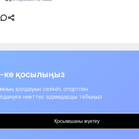
it-ке қосылыңыз
мның қолдауын сезініп, спортпен
лдануға ниеттес адамдарды табыңыз
Қосымшаны жүктеу