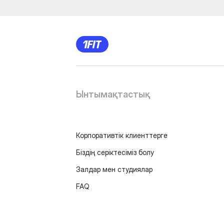
Ынтымақтастық
Корпоративтік клиенттерге
Біздің серіктесіміз болу
Залдар мен студиялар
FAQ