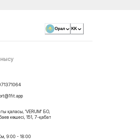
Орал
KK
анысу
071371064
ort@1fit.app
ты қаласы, 'VERUM' БО,
аев көшесі, 151, 7-қабат
м, 9:00 - 18:00