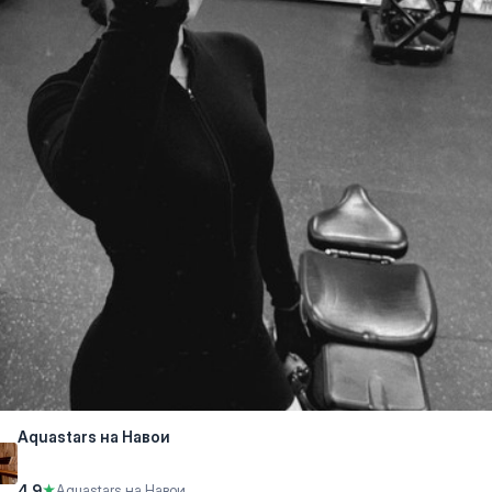
Aquastars на Навои
4.9
★
Aquastars на Навои