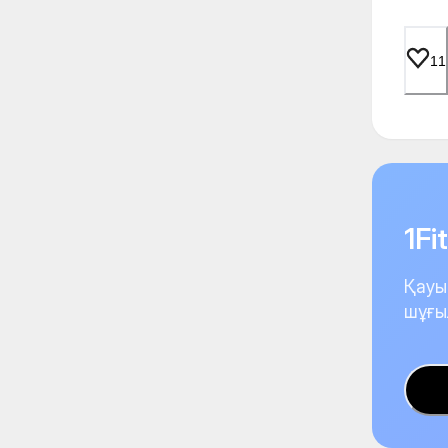
11
1F
Қауы
шұғы