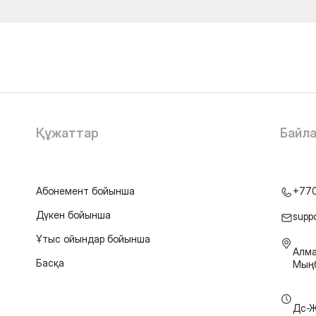
Құжаттар
Байл
Абонемент бойынша
+77
Дүкен бойынша
supp
Ұтыс ойындар бойынша
Алма
Басқа
Мыңб
Дс-Ж