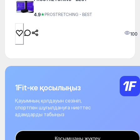
4.9
★
PROSTRETCHING - BEST
100
1Fit-ке қосылыңыз
Қауымның қолдауын сезініп,
спортпен шұғылдануға ниеттес
адамдарды табыңыз
Қосымшаны жүктеу