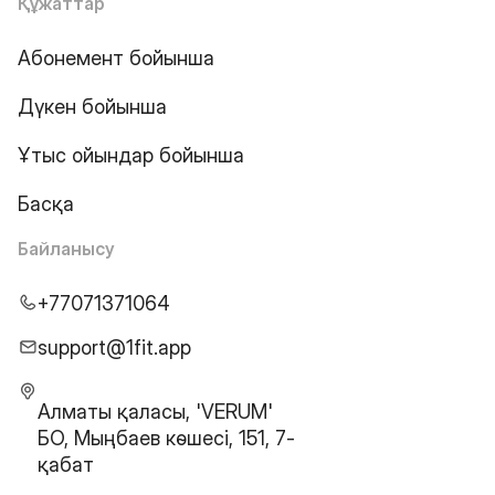
Құжаттар
Абонемент бойынша
Дүкен бойынша
Ұтыс ойындар бойынша
Басқа
Байланысу
+77071371064
support@1fit.app
Алматы қаласы, 'VERUM'
БО, Мыңбаев көшесі, 151, 7-
қабат