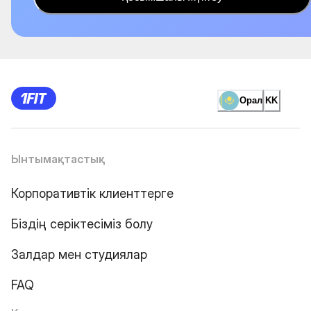
Орал
KK
Ынтымақтастық
Корпоративтік клиенттерге
Біздің серіктесіміз болу
Залдар мен студиялар
FAQ