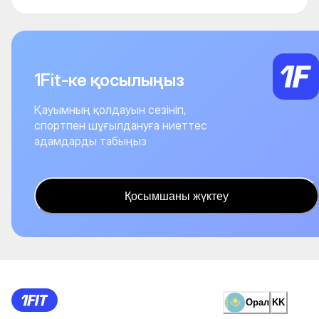
1Fit-ке қосылыңыз
Қауымның қолдауын сезініп,
спортпен шұғылдануға ниеттес
адамдарды табыңыз
Қосымшаны жүктеу
Орал
KK