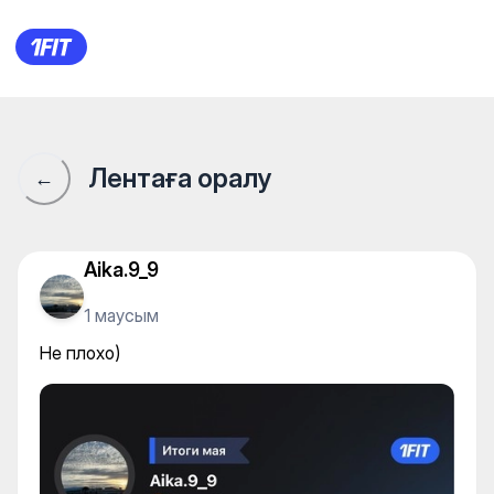
Не плохо)
Лентаға оралу
←
Aika.9_9
1 маусым
Не плохо)