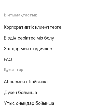
Ынтымақтастық
Корпоративтік клиенттерге
Біздің серіктесіміз болу
Залдар мен студиялар
FAQ
Құжаттар
Абонемент бойынша
Дүкен бойынша
Ұтыс ойындар бойынша