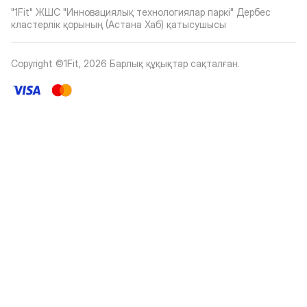
"1Fit" ЖШС "Инновациялық технологиялар паркі" Дербес
кластерлік қорының (Астана Хаб) қатысушысы
Copyright ©1Fit,
2026
Барлық құқықтар сақталған
.