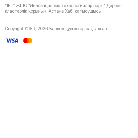
"1Fit" ЖШС "Инновациялық технологиялар паркі" Дербес
кластерлік қорының (Астана Хаб) қатысушысы
Copyright ©1Fit,
2026
Барлық құқықтар сақталған
.