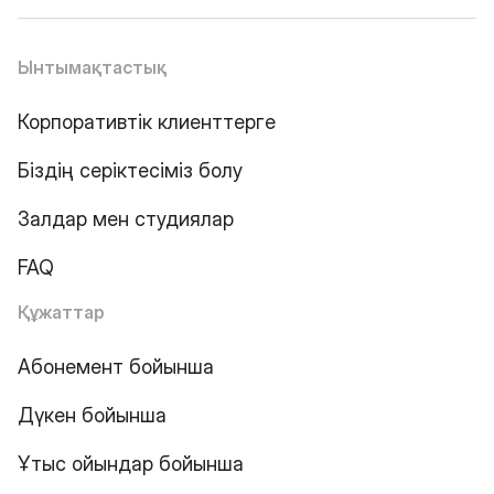
Ынтымақтастық
Корпоративтік клиенттерге
Біздің серіктесіміз болу
Залдар мен студиялар
FAQ
Құжаттар
Абонемент бойынша
Дүкен бойынша
Ұтыс ойындар бойынша