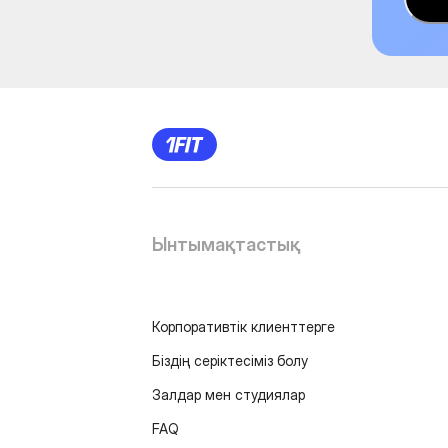
Ынтымақтастық
Корпоративтік клиенттерге
Біздің серіктесіміз болу
Залдар мен студиялар
FAQ