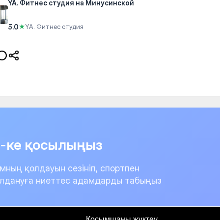
YA. Фитнес студия на Минусинской
5.0
★
YA. Фитнес студия
it-ке қосылыңыз
мның қолдауын сезініп, спортпен
лдануға ниеттес адамдарды табыңыз
Қосымшаны жүктеу