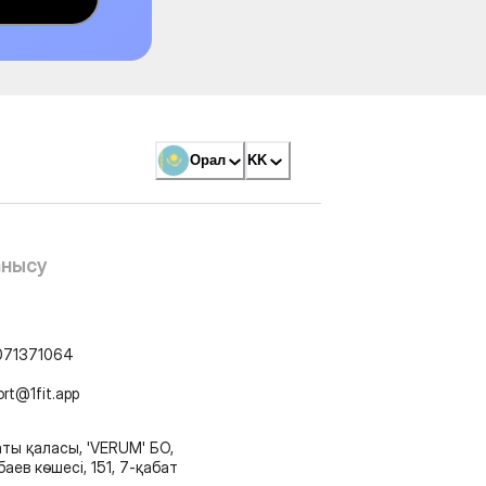
Орал
KK
анысу
071371064
ort@1fit.app
ты қаласы, 'VERUM' БО,
аев көшесі, 151, 7-қабат