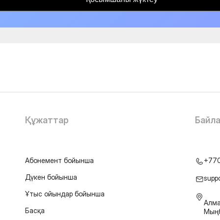
Құжаттар
Байл
Абонемент бойынша
+77
Дүкен бойынша
supp
Ұтыс ойындар бойынша
Алма
Басқа
Мыңб