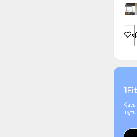
5
1F
Қауы
шұғы