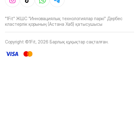
"1Fit" ЖШС "Инновациялық технологиялар паркі" Дербес
кластерлік қорының (Астана Хаб) қатысушысы
Copyright ©1Fit,
2026
Барлық құқықтар сақталған
.