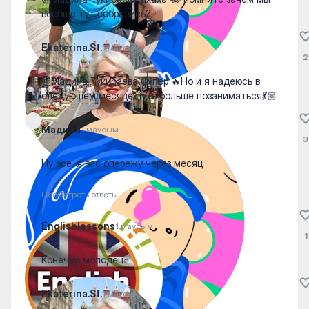
вообще тут собрались?
Ekaterina.St.
1 маусым
2
@Мадина Тукибаева Супер 🔥Но и я надеюсь в
следующем месяце чуть больше позаниматься💃🏼
Мадина
1 маусым
3
Ну все, я вас опережу через месяц
Посмотреть ответы
Englishlessons
1 маусым
1
Конечно молодец✊️
Ekaterina.St.
1 маусым