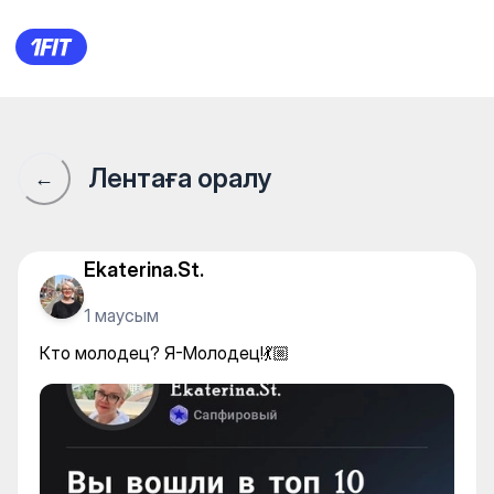
Кто молодец? Я-Молодец!💃
Лентаға оралу
←
Ekaterina.St.
1 маусым
Кто молодец? Я-Молодец!💃🏼