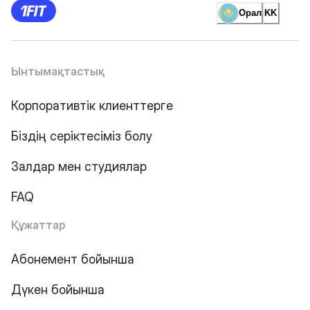
Орал
KK
Ынтымақтастық
Корпоративтік клиенттерге
Біздің серіктесіміз болу
Залдар мен студиялар
FAQ
Құжаттар
Абонемент бойынша
Дүкен бойынша