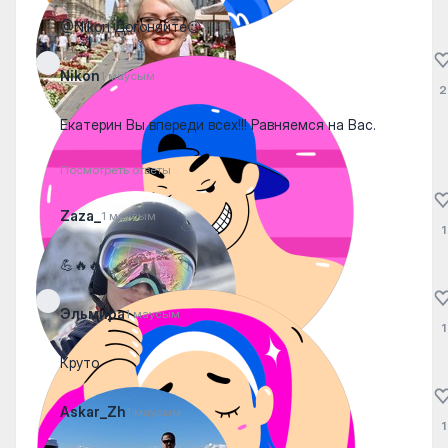
@Nikon Догоняйте😉
Nikon
1 маусым
2
Екатерин Вы впереди всех!!! Равняемся на Вас.
Посмотреть ответы
Zaza_
1 маусым
1
💪🔥🔥
Эльмира
1 маусым
1
Круто
Askar_Zh
1 маусым
1