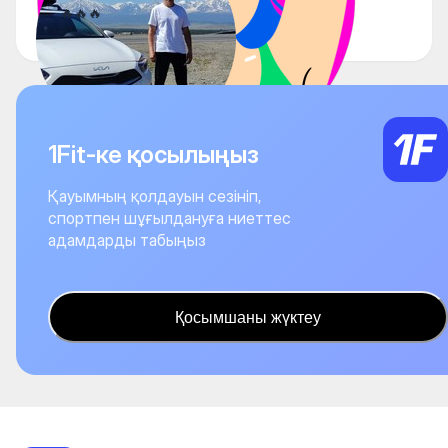
🔥🔥🔥
1Fit-ке қосылыңыз
Қауымның қолдауын сезініп,
спортпен шұғылдануға ниеттес
адамдарды табыңыз
Қосымшаны жүктеу