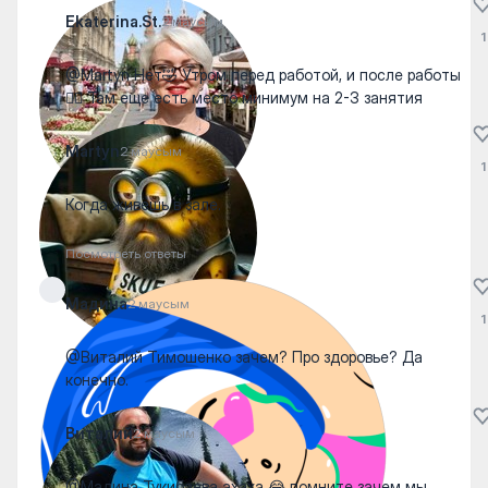
Ekaterina.St.
2 маусым
1
@Martyn Нет🤣 Утром перед работой, и после работы
👍🏼 Там еще есть место минимум на 2-3 занятия
Martyn
2 маусым
1
Когда живёшь в зале.
Посмотреть ответы
Мадина
2 маусым
1
@Виталий Тимошенко зачем? Про здоровье? Да
конечно.
Виталий
2 маусым
@Мадина Тукибаева ахаха 😂 помните зачем мы