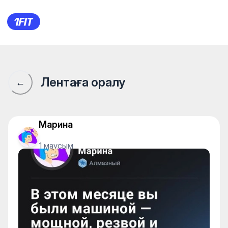
1Fit қауымдастығы · 1Fit
Лентаға оралу
←
Марина
1 маусым