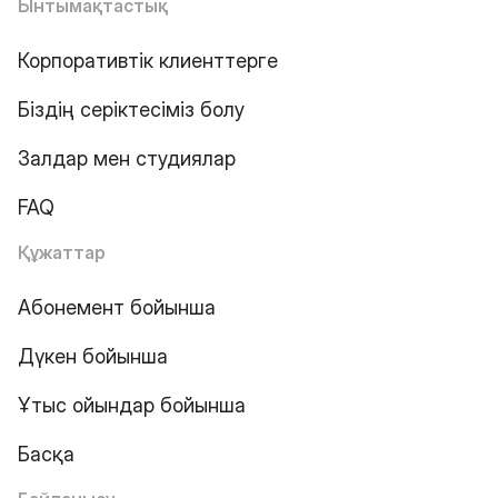
Ынтымақтастық
Корпоративтік клиенттерге
Біздің серіктесіміз болу
Залдар мен студиялар
FAQ
Құжаттар
Абонемент бойынша
Дүкен бойынша
Ұтыс ойындар бойынша
Басқа