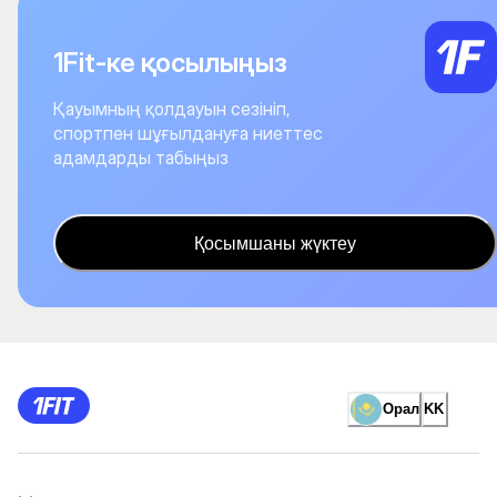
1Fit-ке қосылыңыз
Қауымның қолдауын сезініп,
спортпен шұғылдануға ниеттес
адамдарды табыңыз
Қосымшаны жүктеу
Орал
KK