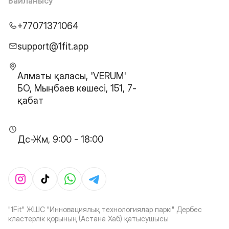
Байланысу
+77071371064
support@1fit.app
Алматы қаласы, 'VERUM'
БО, Мыңбаев көшесі, 151, 7-
қабат
Дс-Жм, 9:00 - 18:00
"1Fit" ЖШС "Инновациялық технологиялар паркі" Дербес
кластерлік қорының (Астана Хаб) қатысушысы