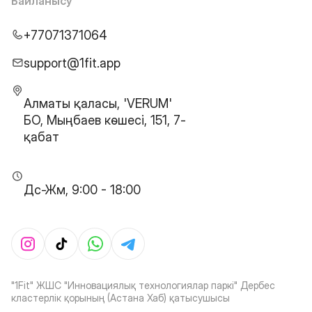
Байланысу
+77071371064
support@1fit.app
Алматы қаласы, 'VERUM'
БО, Мыңбаев көшесі, 151, 7-
қабат
Дс-Жм, 9:00 - 18:00
"1Fit" ЖШС "Инновациялық технологиялар паркі" Дербес
кластерлік қорының (Астана Хаб) қатысушысы