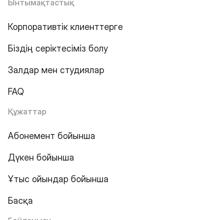
Ынтымақтастық
Корпоративтік клиенттерге
Біздің серіктесіміз болу
Залдар мен студиялар
FAQ
Құжаттар
Абонемент бойынша
Дүкен бойынша
Ұтыс ойындар бойынша
Басқа