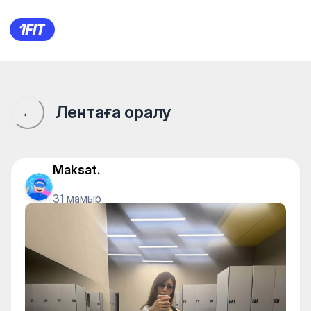
1Fit қауымдастығы · 1Fit
Лентаға оралу
←
Maksat.
31 мамыр