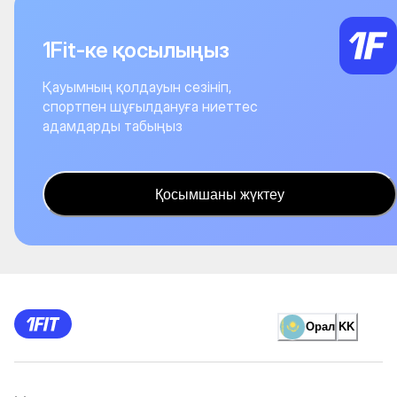
1Fit-ке қосылыңыз
Қауымның қолдауын сезініп,
спортпен шұғылдануға ниеттес
адамдарды табыңыз
Қосымшаны жүктеу
Орал
KK