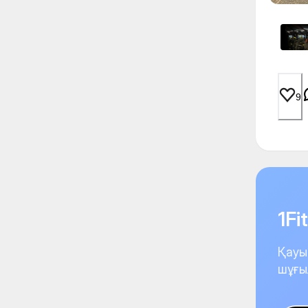
9
1F
Қауы
шұғы