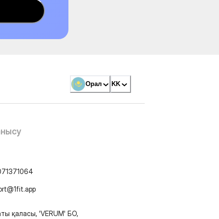
Орал
KK
анысу
071371064
ort@1fit.app
ты қаласы, 'VERUM' БО,