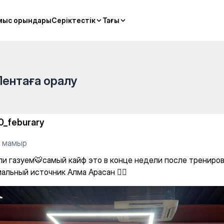
а — Individual classes
мыс орындары
мыс орындары
Серіктестік
Серіктестік
Тағы
Тағы
Лентаға оралу
0_feburary
1 мамыр
ли газуем🐯самый кайф это в конце недели после трениро
альный источник Алма Арасан 😮‍💨