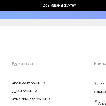
Қосымшаны жүктеу
Құжаттар
Байл
Абонемент бойынша
+77
Дүкен бойынша
supp
Ұтыс ойындар бойынша
Алма