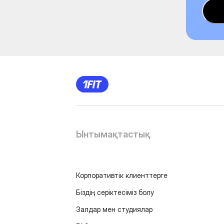
Ынтымақтастық
Корпоративтік клиенттерге
Біздің серіктесіміз болу
Залдар мен студиялар