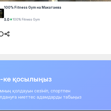
100% Fitness Gym на Макатаева
5.0
★
100% Fitness Gym
it-ке қосылыңыз
мның қолдауын сезініп, спортпен
лдануға ниеттес адамдарды табыңыз