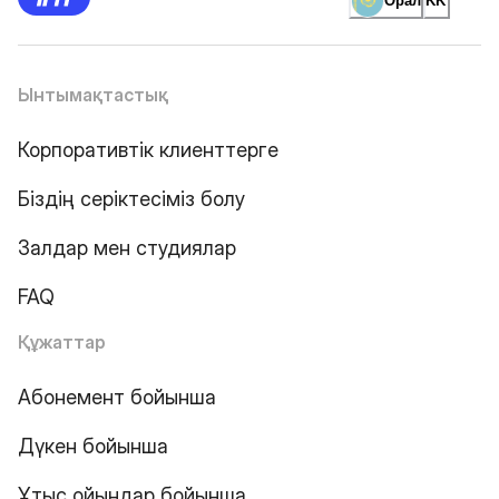
Орал
KK
Ынтымақтастық
Корпоративтік клиенттерге
Біздің серіктесіміз болу
Залдар мен студиялар
FAQ
Құжаттар
Абонемент бойынша
Дүкен бойынша
Ұтыс ойындар бойынша