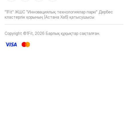
"1Fit" ЖШС "Инновациялық технологиялар паркі" Дербес
кластерлік қорының (Астана Хаб) қатысушысы
Copyright ©1Fit,
2026
Барлық құқықтар сақталған
.