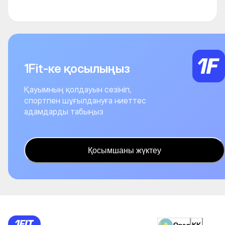
1Fit-ке қосылыңыз
Қауымның қолдауын сезініп,
спортпен шұғылдануға ниеттес
адамдарды табыңыз
Қосымшаны жүктеу